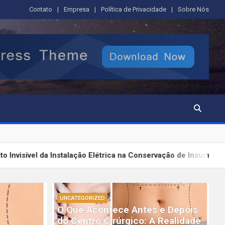
Contato
Empresa
Política de Privacidade
Sobre Nós
talação Elétrica na Conservação de Insumos Magistrais: Técnic
UNCATEGORIZED
O Que Acontece Antes e Depois
do Centro Cirúrgico: A Realidade