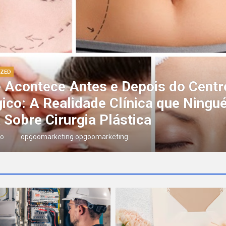
IZED
acto Invisível da Instalação Elétric
rvação de Insumos Magistrais: Té
nutenção Preventiva em Belo Hori
as ago
opgoomarketing opgoomarketing