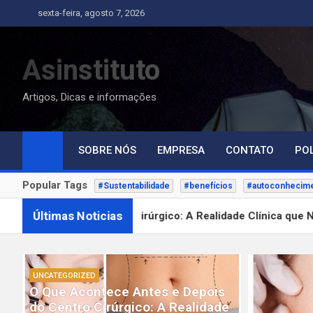
Skip
sexta-feira, agosto 7, 2026
to
content
Asinstituto
Artigos, Dicas e informações
SOBRE NÓS
EMPRESA
CONTATO
POL
Popular Tags
#Sustentabilidade
#benefícios
#autoconhecim
Últimas Noticias
entro Cirúrgico: A Realidade Clínica que Ninguém Te Conta So
UNCATEGORIZED
O Que Acontece Antes e Depois
do Centro Cirúrgico: A Realidade