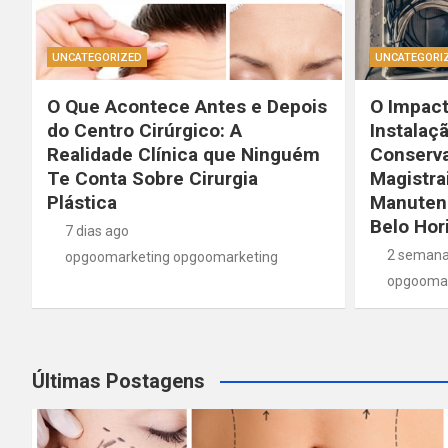
UNCATEGORIZED
UNCATEGORI
O Que Acontece Antes e Depois
O Impacto
do Centro Cirúrgico: A
Instalaçã
Realidade Clínica que Ninguém
Conserv
Te Conta Sobre Cirurgia
Magistra
Plástica
Manuten
Belo Hor
7 dias ago
2 semana
opgoomarketing opgoomarketing
opgoomar
Últimas Postagens