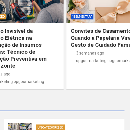
ZED
"BEM-ESTAR"
 Invisível da
Convites de Casament
o Elétrica na
Quando a Papelaria Vir
ação de Insumos
Gesto de Cuidado Famil
is: Técnico de
3 semanas ago
ção Preventiva em
opgoomarketing opgoomarke
izonte
s ago
keting opgoomarketing
UNCATEGORIZED