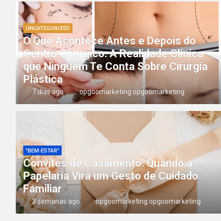
UNCATEGORIZED
O Que Acontece Antes e Depois do
Centro Cirúrgico: A Realidade Clínica
que Ninguém Te Conta Sobre Cirurgia
Plástica
7 dias ago
opgoomarketing opgoomarketing
"BEM-ESTAR"
Convites de Casamento: Quando a
Papelaria Vira um Gesto de Cuidado
Familiar
3 semanas ago
opgoomarketing opgoomarketing