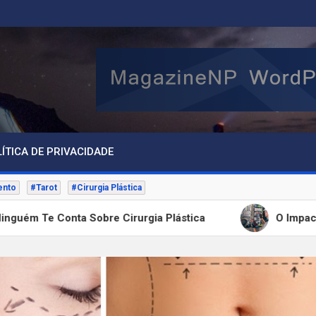
ÍTICA DE PRIVACIDADE
ento
#Tarot
#Cirurgia Plástica
bre Cirurgia Plástica
O Impacto Invisível da Ins