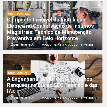
UNCATEGORIZED
O Impacto Invisível da Instalação
Elétrica na Conservação de Insumos
Magistrais: Técnico de Manutenção
Preventiva em Belo Horizonte
2 semanas ago
opgoomarketing opgoomarketing
UNCATEGORIZED
A Engenharia Oculta dos Algoritmos:
Ranquear na Era do SEO Técnico e das
IAs
3 semanas ago
opgoomarketing opgoomarketing