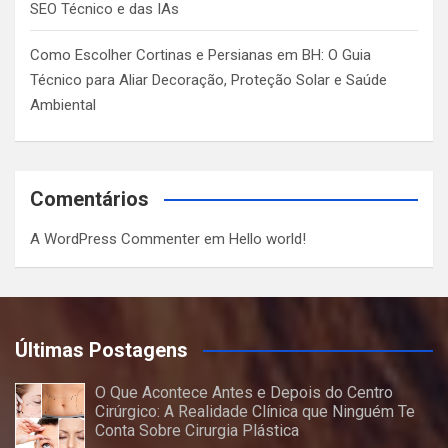
SEO Técnico e das IAs
Como Escolher Cortinas e Persianas em BH: O Guia
Técnico para Aliar Decoração, Proteção Solar e Saúde
Ambiental
Comentários
A WordPress Commenter
em
Hello world!
Últimas Postagens
O Que Acontece Antes e Depois do Centro
Cirúrgico: A Realidade Clínica que Ninguém Te
Conta Sobre Cirurgia Plástica