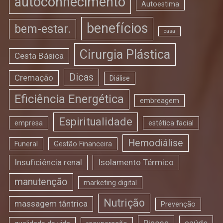
autoconhecimento
Autoestima
benefícios
bem-estar.
casa
Cirurgia Plástica
Cesta Básica
Dicas
Cremação
Diálise
Eficiência Energética
embreagem
Espiritualidade
empresa
estética facial
Hemodiálise
Funeral
Gestão Financeira
Insuficiência renal
Isolamento Térmico
manutenção
marketing digital
Nutrição
massagem tântrica
Prevenção
Riscos
saúde