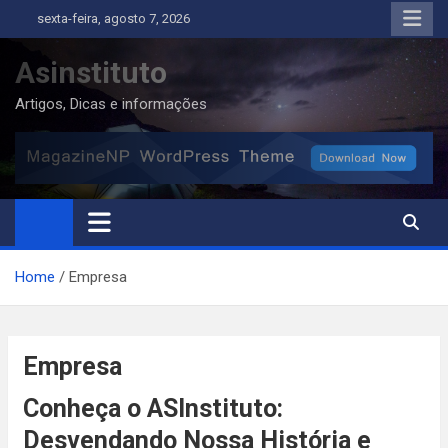
Skip
sexta-feira, agosto 7, 2026
to
content
Asinstituto
Artigos, Dicas e informações
Home
Empresa
Empresa
Conheça o ASInstituto:
Desvendando Nossa História e