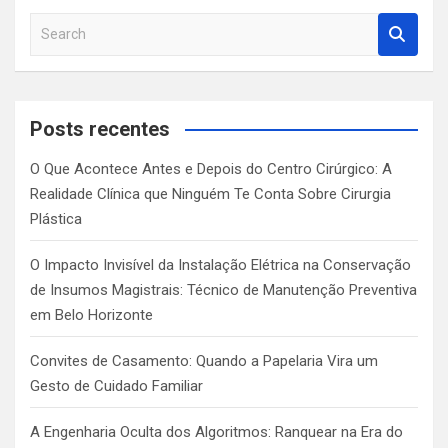
S
e
a
r
c
Posts recentes
h
O Que Acontece Antes e Depois do Centro Cirúrgico: A
Realidade Clínica que Ninguém Te Conta Sobre Cirurgia
Plástica
O Impacto Invisível da Instalação Elétrica na Conservação
de Insumos Magistrais: Técnico de Manutenção Preventiva
em Belo Horizonte
Convites de Casamento: Quando a Papelaria Vira um
Gesto de Cuidado Familiar
A Engenharia Oculta dos Algoritmos: Ranquear na Era do