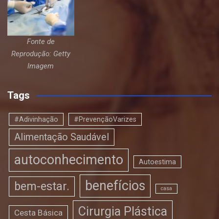
Fonte de
Reprodução: Getty
Imagem
Tags
#Adivinhação
#PrevençãoVarizes
Alimentação Saudável
autoconhecimento
Autoestima
benefícios
bem-estar.
casa
Cirurgia Plástica
Cesta Básica