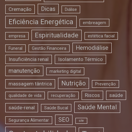
Dicas
Cremação
Diálise
Eficiência Energética
embreagem
Espiritualidade
empresa
estética facial
Hemodiálise
Funeral
Gestão Financeira
Insuficiência renal
Isolamento Térmico
manutenção
marketing digital
Nutrição
massagem tântrica
Prevenção
Riscos
saúde
qualidade de vida
recuperação
Saúde Mental
saúde-renal
Saúde Bucal
SEO
Segurança Alimentar
site