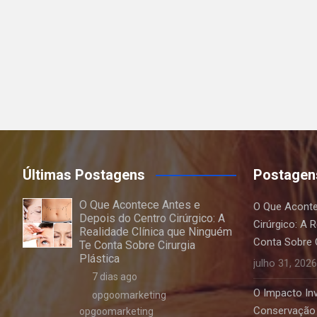
Últimas Postagens
Postagen
O Que Acontece Antes e
O Que Aconte
Depois do Centro Cirúrgico: A
Cirúrgico: A 
Realidade Clínica que Ninguém
Conta Sobre C
Te Conta Sobre Cirurgia
Plástica
julho 31, 2026
7 dias ago
O Impacto Invi
opgoomarketing
Conservação 
opgoomarketing