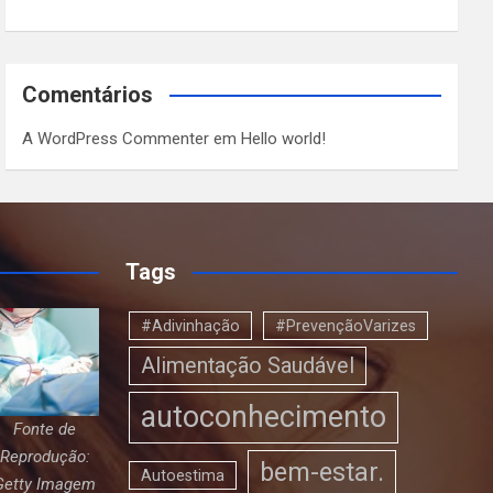
Comentários
A WordPress Commenter
em
Hello world!
Tags
#Adivinhação
#PrevençãoVarizes
Alimentação Saudável
autoconhecimento
Fonte de
Reprodução:
bem-estar.
Autoestima
Getty Imagem