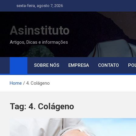
Skip
sexta-feira, agosto 7, 2026
to
content
Asinstituto
Artigos, Dicas e informações
SOBRE NÓS
EMPRESA
CONTATO
POL
Home
4. Colágeno
Tag:
4. Colágeno