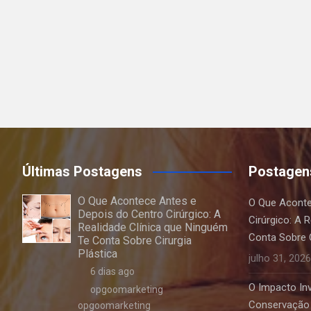
Últimas Postagens
Postagen
O Que Acontece Antes e
O Que Aconte
Depois do Centro Cirúrgico: A
Cirúrgico: A 
Realidade Clínica que Ninguém
Conta Sobre C
Te Conta Sobre Cirurgia
Plástica
julho 31, 2026
6 dias ago
O Impacto Invi
opgoomarketing
Conservação 
opgoomarketing