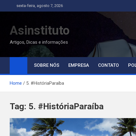
Skip
sexta-feira, agosto 7, 2026
to
content
Asinstituto
Artigos, Dicas e informações
SOBRE NÓS
EMPRESA
CONTATO
POL
Home
5. #HistóriaParaíba
Tag:
5. #HistóriaParaíba