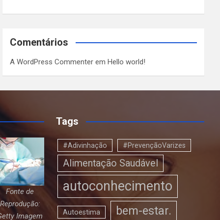
Comentários
A WordPress Commenter
em
Hello world!
Tags
#Adivinhação
#PrevençãoVarizes
Alimentação Saudável
autoconhecimento
Fonte de
Reprodução:
bem-estar.
Autoestima
Getty Imagem