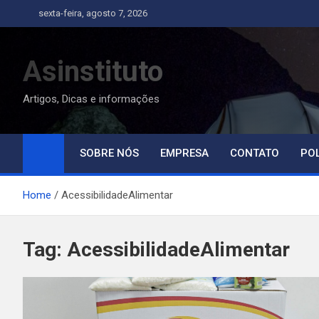
Skip
sexta-feira, agosto 7, 2026
to
content
Asinstituto
Artigos, Dicas e informações
SOBRE NÓS
EMPRESA
CONTATO
POL
Home
AcessibilidadeAlimentar
Tag:
AcessibilidadeAlimentar