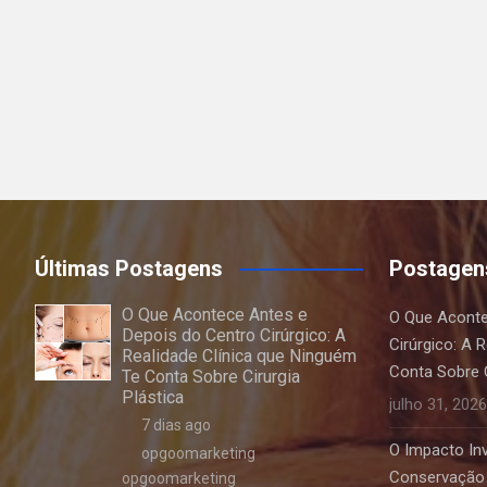
Últimas Postagens
Postagen
O Que Acontece Antes e
O Que Aconte
Depois do Centro Cirúrgico: A
Cirúrgico: A 
Realidade Clínica que Ninguém
Conta Sobre C
Te Conta Sobre Cirurgia
Plástica
julho 31, 2026
7 dias ago
O Impacto Invi
opgoomarketing
Conservação 
opgoomarketing