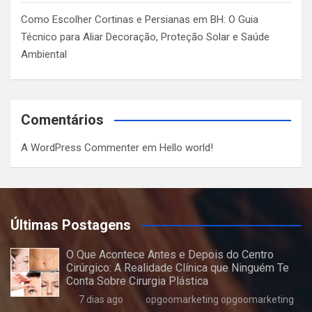
Como Escolher Cortinas e Persianas em BH: O Guia
Técnico para Aliar Decoração, Proteção Solar e Saúde
Ambiental
Comentários
A WordPress Commenter
em
Hello world!
Últimas Postagens
O Que Acontece Antes e Depois do Centro
Cirúrgico: A Realidade Clínica que Ninguém Te
Conta Sobre Cirurgia Plástica
7 dias ago
opgoomarketing opgoomarketing