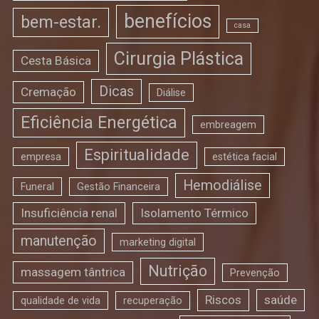
benefícios
bem-estar.
casa
Cirurgia Plástica
Cesta Básica
Dicas
Cremação
Diálise
Eficiência Energética
embreagem
Espiritualidade
empresa
estética facial
Hemodiálise
Funeral
Gestão Financeira
Insuficiência renal
Isolamento Térmico
manutenção
marketing digital
Nutrição
massagem tântrica
Prevenção
Riscos
saúde
qualidade de vida
recuperação