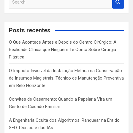
e
a
r
c
Posts recentes
h
O Que Acontece Antes e Depois do Centro Cirúrgico: A
Realidade Clínica que Ninguém Te Conta Sobre Cirurgia
Plástica
O Impacto Invisível da Instalação Elétrica na Conservação
de Insumos Magistrais: Técnico de Manutenção Preventiva
em Belo Horizonte
Convites de Casamento: Quando a Papelaria Vira um
Gesto de Cuidado Familiar
A Engenharia Oculta dos Algoritmos: Ranquear na Era do
SEO Técnico e das IAs