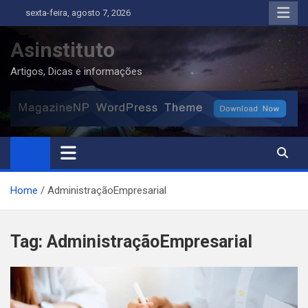
Skip
sexta-feira, agosto 7, 2026
to
content
Asinstituto
Artigos, Dicas e informações
Home
AdministraçãoEmpresarial
Tag:
AdministraçãoEmpresarial