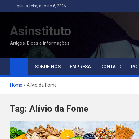
Skip
quinta-feira, agosto 6, 2026
to
content
Asinstituto
Artigos, Dicas e informações
SOBRE NÓS
EMPRESA
CONTATO
POL
Home
Alívio da Fome
Tag:
Alívio da Fome