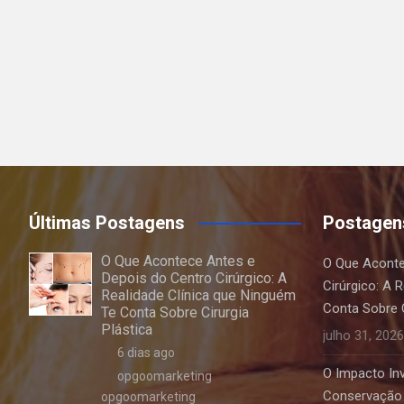
Últimas Postagens
Postagen
O Que Acontece Antes e
O Que Aconte
Depois do Centro Cirúrgico: A
Cirúrgico: A 
Realidade Clínica que Ninguém
Conta Sobre C
Te Conta Sobre Cirurgia
Plástica
julho 31, 2026
6 dias ago
O Impacto Invi
opgoomarketing
Conservação 
opgoomarketing