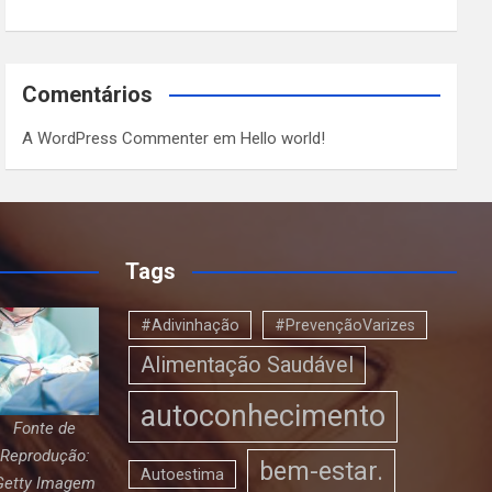
Comentários
A WordPress Commenter
em
Hello world!
Tags
#Adivinhação
#PrevençãoVarizes
Alimentação Saudável
autoconhecimento
Fonte de
Reprodução:
bem-estar.
Autoestima
Getty Imagem