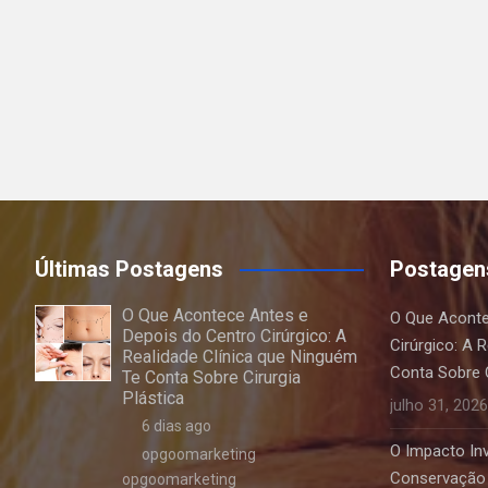
Últimas Postagens
Postagen
O Que Acontece Antes e
O Que Aconte
Depois do Centro Cirúrgico: A
Cirúrgico: A 
Realidade Clínica que Ninguém
Conta Sobre C
Te Conta Sobre Cirurgia
Plástica
julho 31, 2026
6 dias ago
O Impacto Invi
opgoomarketing
Conservação 
opgoomarketing