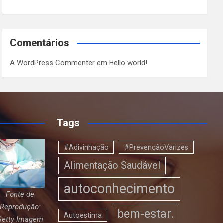
Comentários
A WordPress Commenter
em
Hello world!
Tags
#Adivinhação
#PrevençãoVarizes
Alimentação Saudável
autoconhecimento
Fonte de
Reprodução:
bem-estar.
Autoestima
Getty Imagem