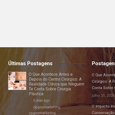
Últimas Postagens
Postagen
O Que Acontece Antes e
O Que Aconte
Depois do Centro Cirúrgico: A
Cirúrgico: A 
Realidade Clínica que Ninguém
Conta Sobre C
Te Conta Sobre Cirurgia
Plástica
julho 31, 2026
6 dias ago
O Impacto Invi
opgoomarketing
Conservação 
opgoomarketing