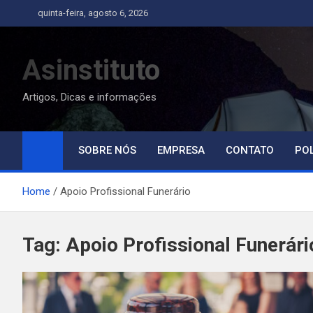
Skip
quinta-feira, agosto 6, 2026
to
content
Asinstituto
Artigos, Dicas e informações
SOBRE NÓS
EMPRESA
CONTATO
POL
Home
Apoio Profissional Funerário
Tag:
Apoio Profissional Funerári