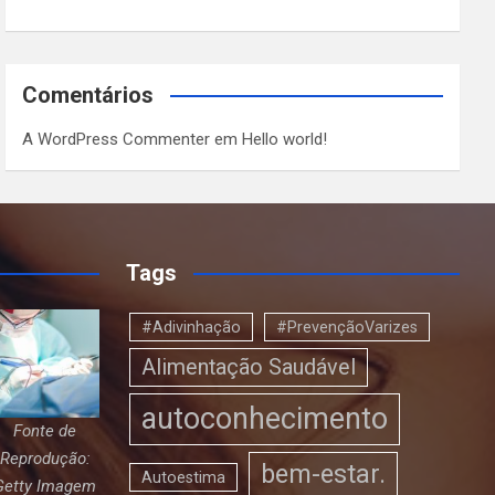
Comentários
A WordPress Commenter
em
Hello world!
Tags
#Adivinhação
#PrevençãoVarizes
Alimentação Saudável
autoconhecimento
Fonte de
Reprodução:
bem-estar.
Autoestima
Getty Imagem