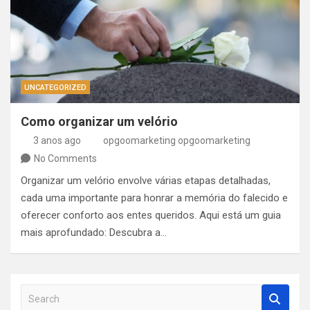
UNCATEGORIZED
Como organizar um velório
3 anos ago
opgoomarketing opgoomarketing
No Comments
Organizar um velório envolve várias etapas detalhadas,
cada uma importante para honrar a memória do falecido e
oferecer conforto aos entes queridos. Aqui está um guia
mais aprofundado: Descubra a…
S
e