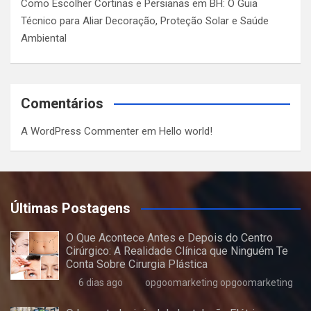
Como Escolher Cortinas e Persianas em BH: O Guia
Técnico para Aliar Decoração, Proteção Solar e Saúde
Ambiental
Comentários
A WordPress Commenter
em
Hello world!
Últimas Postagens
O Que Acontece Antes e Depois do Centro
Cirúrgico: A Realidade Clínica que Ninguém Te
Conta Sobre Cirurgia Plástica
6 dias ago
opgoomarketing opgoomarketing