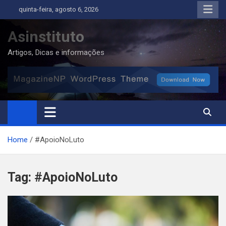
Skip
quinta-feira, agosto 6, 2026
to
content
Asinstituto
Artigos, Dicas e informações
Home
#ApoioNoLuto
Tag:
#ApoioNoLuto