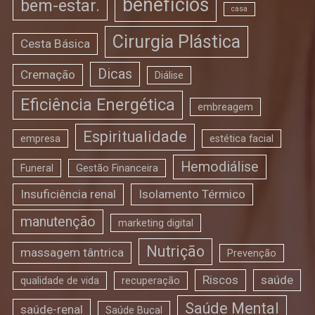
benefícios
bem-estar.
casa
Cirurgia Plástica
Cesta Básica
Dicas
Cremação
Diálise
Eficiência Energética
embreagem
Espiritualidade
empresa
estética facial
Hemodiálise
Funeral
Gestão Financeira
Insuficiência renal
Isolamento Térmico
manutenção
marketing digital
Nutrição
massagem tântrica
Prevenção
Riscos
saúde
qualidade de vida
recuperação
Saúde Mental
saúde-renal
Saúde Bucal