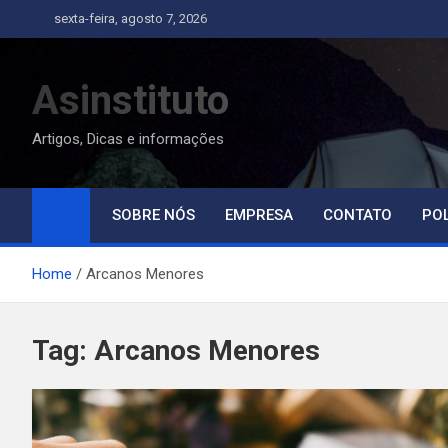
Skip
sexta-feira, agosto 7, 2026
to
content
Asinstituto
Artigos, Dicas e informações
SOBRE NÓS
EMPRESA
CONTATO
POL
Home
Arcanos Menores
Tag:
Arcanos Menores