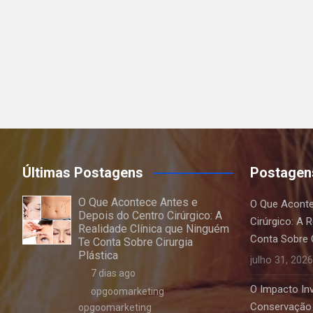
Últimas Postagens
Postagen
O Que Acontece Antes e
O Que Aconte
Depois do Centro Cirúrgico: A
Cirúrgico: A 
Realidade Clínica que Ninguém
Conta Sobre C
Te Conta Sobre Cirurgia
Plástica
julho 31, 2026
7 dias ago
O Impacto Invi
opgoomarketing
Conservação 
opgoomarketing