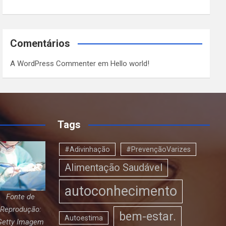
Comentários
A WordPress Commenter
em
Hello world!
Tags
#Adivinhação
#PrevençãoVarizes
Alimentação Saudável
autoconhecimento
Fonte de
Reprodução:
bem-estar.
Autoestima
Getty Imagem