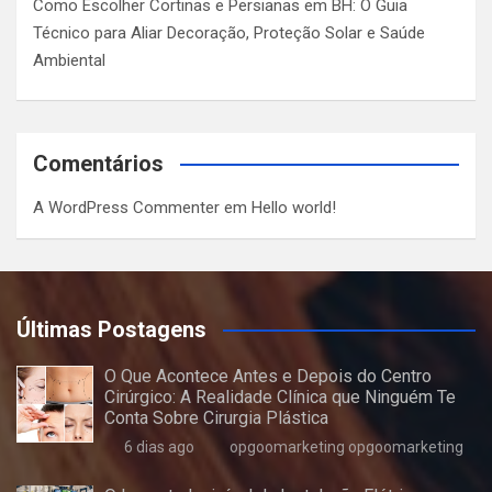
Como Escolher Cortinas e Persianas em BH: O Guia
Técnico para Aliar Decoração, Proteção Solar e Saúde
Ambiental
Comentários
A WordPress Commenter
em
Hello world!
Últimas Postagens
O Que Acontece Antes e Depois do Centro
Cirúrgico: A Realidade Clínica que Ninguém Te
Conta Sobre Cirurgia Plástica
6 dias ago
opgoomarketing opgoomarketing