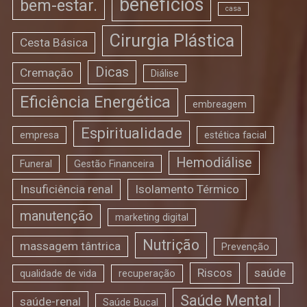
benefícios
bem-estar.
casa
Cirurgia Plástica
Cesta Básica
Dicas
Cremação
Diálise
Eficiência Energética
embreagem
Espiritualidade
empresa
estética facial
Hemodiálise
Funeral
Gestão Financeira
Insuficiência renal
Isolamento Térmico
manutenção
marketing digital
Nutrição
massagem tântrica
Prevenção
Riscos
saúde
qualidade de vida
recuperação
Saúde Mental
saúde-renal
Saúde Bucal