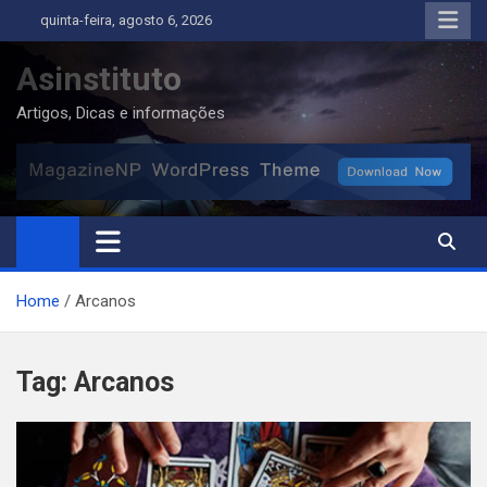
Skip
quinta-feira, agosto 6, 2026
to
content
Asinstituto
Artigos, Dicas e informações
Home
Arcanos
Tag:
Arcanos