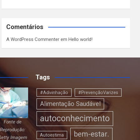
Comentários
A WordPress Commenter
em
Hello world!
Tags
#Adivinhação
#PrevençãoVarizes
Alimentação Saudável
autoconhecimento
Fonte de
Reprodução:
bem-estar.
Autoestima
Getty Imagem