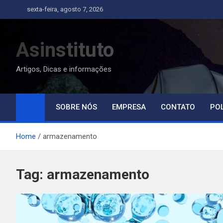
Skip
sexta-feira, agosto 7, 2026
to
content
Asinstituto
Artigos, Dicas e informações
SOBRE NÓS
EMPRESA
CONTATO
POL
Home
armazenamento
Tag:
armazenamento