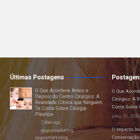
Últimas Postagens
Postagen
O Que Acontece Antes e
O Que Aconte
Depois do Centro Cirúrgico: A
Cirúrgico: A 
Realidade Clínica que Ninguém
Conta Sobre C
Te Conta Sobre Cirurgia
Plástica
julho 31, 2026
7 dias ago
O Impacto Invi
opgoomarketing
Conservação 
opgoomarketing