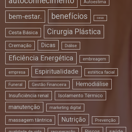
autoconhecimento
Autoestima
benefícios
bem-estar.
casa
Cirurgia Plástica
Cesta Básica
Dicas
Cremação
Diálise
Eficiência Energética
embreagem
Espiritualidade
empresa
estética facial
Hemodiálise
Funeral
Gestão Financeira
Insuficiência renal
Isolamento Térmico
manutenção
marketing digital
Nutrição
massagem tântrica
Prevenção
Riscos
saúde
qualidade de vida
recuperação