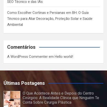
SEO Técnico e das IAs
Como Escolher Cortinas e Persianas em BH: O Guia
Técnico para Aliar Decoração, Proteção Solar e Saúde
Ambiental
Comentários
A WordPress Commenter
em
Hello world!
Últimas Postagens
O Que Acontece Antes e Depois do Centro
Cirúrgico: A Realidade Clínica que Ninguém Te
Conta Sobre Cirurgia Plástica