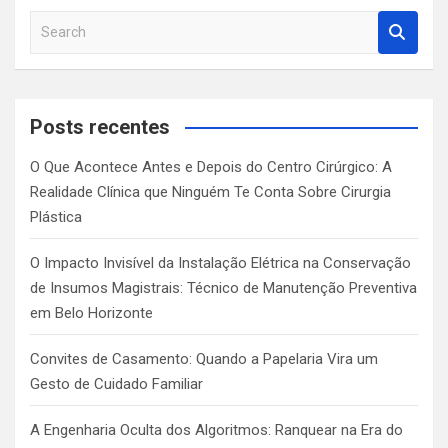
S
e
a
r
c
Posts recentes
h
O Que Acontece Antes e Depois do Centro Cirúrgico: A
Realidade Clínica que Ninguém Te Conta Sobre Cirurgia
Plástica
O Impacto Invisível da Instalação Elétrica na Conservação
de Insumos Magistrais: Técnico de Manutenção Preventiva
em Belo Horizonte
Convites de Casamento: Quando a Papelaria Vira um
Gesto de Cuidado Familiar
A Engenharia Oculta dos Algoritmos: Ranquear na Era do