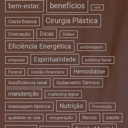
benefícios
bem-estar.
casa
Cirurgia Plástica
Cesta Básica
Dicas
Cremação
Diálise
Eficiência Energética
embreagem
Espiritualidade
empresa
estética facial
Hemodiálise
Funeral
Gestão Financeira
Insuficiência renal
Isolamento Térmico
manutenção
marketing digital
Nutrição
massagem tântrica
Prevenção
Riscos
saúde
qualidade de vida
recuperação