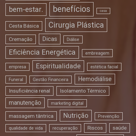
benefícios
bem-estar.
casa
Cirurgia Plástica
Cesta Básica
Dicas
Cremação
Diálise
Eficiência Energética
embreagem
Espiritualidade
empresa
estética facial
Hemodiálise
Funeral
Gestão Financeira
Insuficiência renal
Isolamento Térmico
manutenção
marketing digital
Nutrição
massagem tântrica
Prevenção
Riscos
saúde
qualidade de vida
recuperação