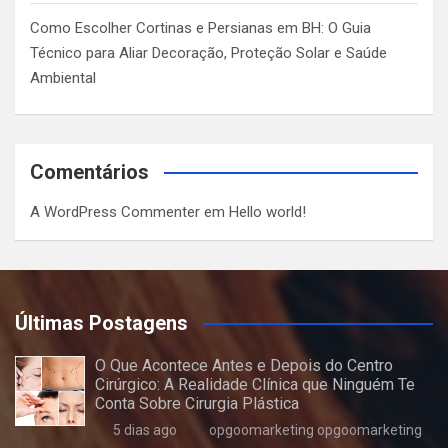
Como Escolher Cortinas e Persianas em BH: O Guia
Técnico para Aliar Decoração, Proteção Solar e Saúde
Ambiental
Comentários
A WordPress Commenter
em
Hello world!
Últimas Postagens
O Que Acontece Antes e Depois do Centro
Cirúrgico: A Realidade Clínica que Ninguém Te
Conta Sobre Cirurgia Plástica
5 dias ago
opgoomarketing opgoomarketing