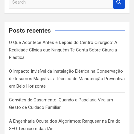
e
a
r
c
Posts recentes
h
O Que Acontece Antes e Depois do Centro Cirúrgico: A
Realidade Clínica que Ninguém Te Conta Sobre Cirurgia
Plástica
O Impacto Invisível da Instalação Elétrica na Conservação
de Insumos Magistrais: Técnico de Manutenção Preventiva
em Belo Horizonte
Convites de Casamento: Quando a Papelaria Vira um
Gesto de Cuidado Familiar
A Engenharia Oculta dos Algoritmos: Ranquear na Era do
SEO Técnico e das IAs