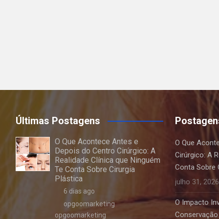
Últimas Postagens
Postagen
O Que Acontece Antes e
O Que Aconte
Depois do Centro Cirúrgico: A
Cirúrgico: A 
Realidade Clínica que Ninguém
Conta Sobre C
Te Conta Sobre Cirurgia
Plástica
julho 31, 2026
6 dias ago
O Impacto Invi
opgoomarketing
Conservação 
opgoomarketing