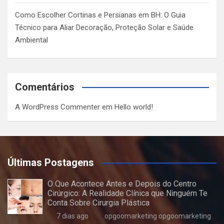
Como Escolher Cortinas e Persianas em BH: O Guia
Técnico para Aliar Decoração, Proteção Solar e Saúde
Ambiental
Comentários
A WordPress Commenter
em
Hello world!
Últimas Postagens
O Que Acontece Antes e Depois do Centro
Cirúrgico: A Realidade Clínica que Ninguém Te
Conta Sobre Cirurgia Plástica
7 dias ago
opgoomarketing opgoomarketing