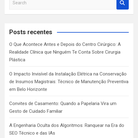
e
a
r
c
Posts recentes
h
O Que Acontece Antes e Depois do Centro Cirúrgico: A
Realidade Clínica que Ninguém Te Conta Sobre Cirurgia
Plástica
O Impacto Invisível da Instalação Elétrica na Conservação
de Insumos Magistrais: Técnico de Manutenção Preventiva
em Belo Horizonte
Convites de Casamento: Quando a Papelaria Vira um
Gesto de Cuidado Familiar
A Engenharia Oculta dos Algoritmos: Ranquear na Era do
SEO Técnico e das IAs