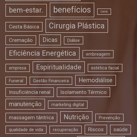
benefícios
bem-estar.
casa
Cirurgia Plástica
Cesta Básica
Dicas
Cremação
Diálise
Eficiência Energética
embreagem
Espiritualidade
empresa
estética facial
Hemodiálise
Funeral
Gestão Financeira
Insuficiência renal
Isolamento Térmico
manutenção
marketing digital
Nutrição
massagem tântrica
Prevenção
Riscos
saúde
qualidade de vida
recuperação