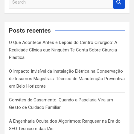
e
a
r
c
Posts recentes
h
O Que Acontece Antes e Depois do Centro Cirúrgico: A
Realidade Clínica que Ninguém Te Conta Sobre Cirurgia
Plástica
O Impacto Invisível da Instalação Elétrica na Conservação
de Insumos Magistrais: Técnico de Manutenção Preventiva
em Belo Horizonte
Convites de Casamento: Quando a Papelaria Vira um
Gesto de Cuidado Familiar
A Engenharia Oculta dos Algoritmos: Ranquear na Era do
SEO Técnico e das IAs