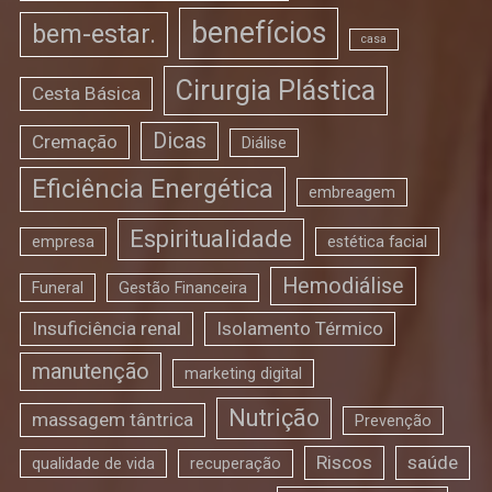
benefícios
bem-estar.
casa
Cirurgia Plástica
Cesta Básica
Dicas
Cremação
Diálise
Eficiência Energética
embreagem
Espiritualidade
empresa
estética facial
Hemodiálise
Funeral
Gestão Financeira
Insuficiência renal
Isolamento Térmico
manutenção
marketing digital
Nutrição
massagem tântrica
Prevenção
Riscos
saúde
qualidade de vida
recuperação