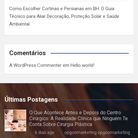
Como Escolher Cortinas e Persianas em BH: O Guia
Técnico para Aliar Decoração, Proteção Solar e Saúde
Ambiental
Comentários
A WordPress Commenter
em
Hello world!
Últimas Postagens
O Que Acontece Antes e Depois do Centro
Cirúrgico: A Realidade Clínica que Ninguém Te
Conta Sobre Cirurgia Plástica
6 dias ago
opgoomarketing opgoomarketing