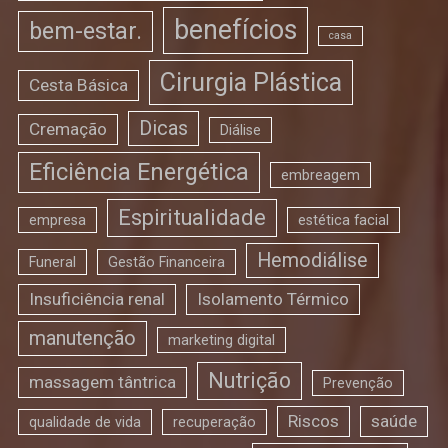
benefícios
bem-estar.
casa
Cirurgia Plástica
Cesta Básica
Dicas
Cremação
Diálise
Eficiência Energética
embreagem
Espiritualidade
empresa
estética facial
Hemodiálise
Funeral
Gestão Financeira
Insuficiência renal
Isolamento Térmico
manutenção
marketing digital
Nutrição
massagem tântrica
Prevenção
Riscos
saúde
qualidade de vida
recuperação