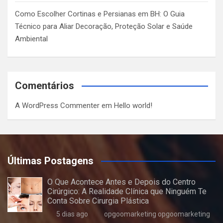
Como Escolher Cortinas e Persianas em BH: O Guia
Técnico para Aliar Decoração, Proteção Solar e Saúde
Ambiental
Comentários
A WordPress Commenter
em
Hello world!
Últimas Postagens
O Que Acontece Antes e Depois do Centro
Cirúrgico: A Realidade Clínica que Ninguém Te
Conta Sobre Cirurgia Plástica
5 dias ago
opgoomarketing opgoomarketing