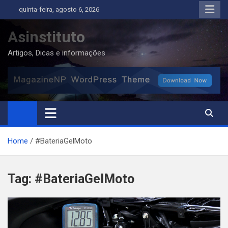
Skip
quinta-feira, agosto 6, 2026
to
content
Asinstituto
Artigos, Dicas e informações
Home
#BateriaGelMoto
Tag:
#BateriaGelMoto