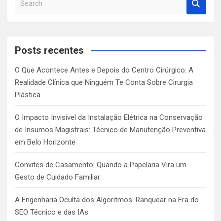
e
a
r
c
Posts recentes
h
O Que Acontece Antes e Depois do Centro Cirúrgico: A
Realidade Clínica que Ninguém Te Conta Sobre Cirurgia
Plástica
O Impacto Invisível da Instalação Elétrica na Conservação
de Insumos Magistrais: Técnico de Manutenção Preventiva
em Belo Horizonte
Convites de Casamento: Quando a Papelaria Vira um
Gesto de Cuidado Familiar
A Engenharia Oculta dos Algoritmos: Ranquear na Era do
SEO Técnico e das IAs