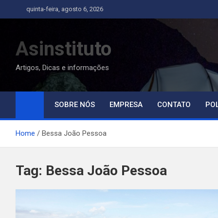
Skip
quinta-feira, agosto 6, 2026
to
content
Asinstituto
Artigos, Dicas e informações
SOBRE NÓS
EMPRESA
CONTATO
POL
Home
Bessa João Pessoa
Tag:
Bessa João Pessoa