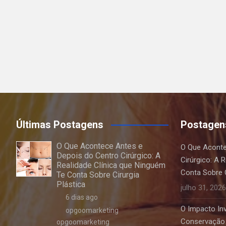
Últimas Postagens
Postagen
O Que Acontece Antes e
O Que Aconte
Depois do Centro Cirúrgico: A
Cirúrgico: A 
Realidade Clínica que Ninguém
Conta Sobre C
Te Conta Sobre Cirurgia
Plástica
julho 31, 2026
6 dias ago
O Impacto Invi
opgoomarketing
Conservação 
opgoomarketing