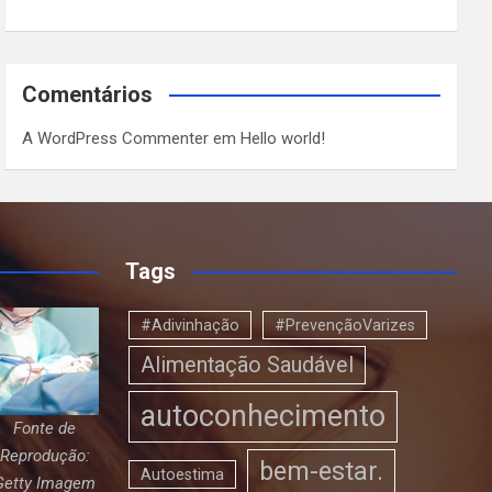
Comentários
A WordPress Commenter
em
Hello world!
Tags
#Adivinhação
#PrevençãoVarizes
Alimentação Saudável
autoconhecimento
Fonte de
Reprodução:
bem-estar.
Autoestima
Getty Imagem