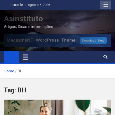
Skip
quinta-feira, agosto 6, 2026
to
content
Asinstituto
Artigos, Dicas e informações
Home
BH
Tag:
BH