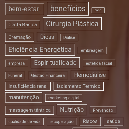
benefícios
bem-estar.
casa
Cirurgia Plástica
Cesta Básica
Dicas
Cremação
Diálise
Eficiência Energética
embreagem
Espiritualidade
empresa
estética facial
Hemodiálise
Funeral
Gestão Financeira
Insuficiência renal
Isolamento Térmico
manutenção
marketing digital
Nutrição
massagem tântrica
Prevenção
Riscos
saúde
qualidade de vida
recuperação