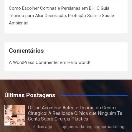
Como Escolher Cortinas e Persianas em BH: O Guia
Técnico para Aliar Decoração, Proteção Solar e Saúde
Ambiental
Comentários
A WordPress Commenter
em
Hello world!
Últimas Postagens
O Que Acontece Antes e Depois do Centro
Cirúrgico: A Realidade Clínica que Ninguém Te
Conta Sobre Cirurgia Plástica
6 dias ago
opgoomarketing opgoomarketing