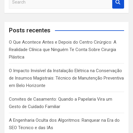
e
a
r
c
Posts recentes
h
O Que Acontece Antes e Depois do Centro Cirúrgico: A
Realidade Clínica que Ninguém Te Conta Sobre Cirurgia
Plástica
O Impacto Invisível da Instalação Elétrica na Conservação
de Insumos Magistrais: Técnico de Manutenção Preventiva
em Belo Horizonte
Convites de Casamento: Quando a Papelaria Vira um
Gesto de Cuidado Familiar
A Engenharia Oculta dos Algoritmos: Ranquear na Era do
SEO Técnico e das IAs