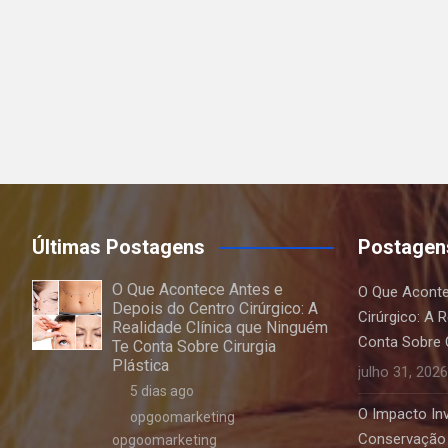
Últimas Postagens
Postagen
O Que Acontece Antes e
O Que Aconte
Depois do Centro Cirúrgico: A
Cirúrgico: A 
Realidade Clínica que Ninguém
Conta Sobre C
Te Conta Sobre Cirurgia
Plástica
julho 31, 2026
5 dias ago
O Impacto Invi
opgoomarketing
Conservação 
opgoomarketing