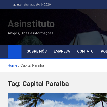
Skip
quinta-feira, agosto 6, 2026
to
content
Asinstituto
Artigos, Dicas e informações
SOBRE NÓS
EMPRESA
CONTATO
POL
Home
Capital Paraíba
Tag:
Capital Paraíba