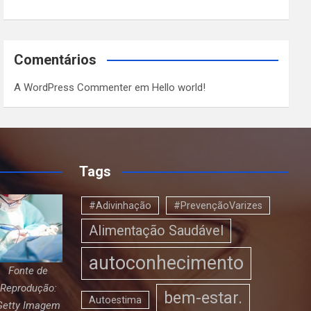
Comentários
A WordPress Commenter
em
Hello world!
Tags
#Adivinhação
#PrevençãoVarizes
Alimentação Saudável
autoconhecimento
Fonte de
Reprodução:
bem-estar.
Autoestima
Getty Imagem