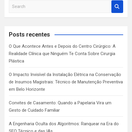
S
e
a
r
c
Posts recentes
h
O Que Acontece Antes e Depois do Centro Cirúrgico: A
Realidade Clínica que Ninguém Te Conta Sobre Cirurgia
Plástica
O Impacto Invisível da Instalação Elétrica na Conservação
de Insumos Magistrais: Técnico de Manutenção Preventiva
em Belo Horizonte
Convites de Casamento: Quando a Papelaria Vira um
Gesto de Cuidado Familiar
A Engenharia Oculta dos Algoritmos: Ranquear na Era do
SEO Técnico e das IAs