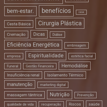
benefícios
bem-estar.
casa
Cirurgia Plástica
Cesta Básica
Dicas
Cremação
Diálise
Eficiência Energética
embreagem
Espiritualidade
empresa
estética facial
Hemodiálise
Funeral
Gestão Financeira
Insuficiência renal
Isolamento Térmico
manutenção
marketing digital
Nutrição
massagem tântrica
Prevenção
Riscos
saúde
qualidade de vida
recuperação