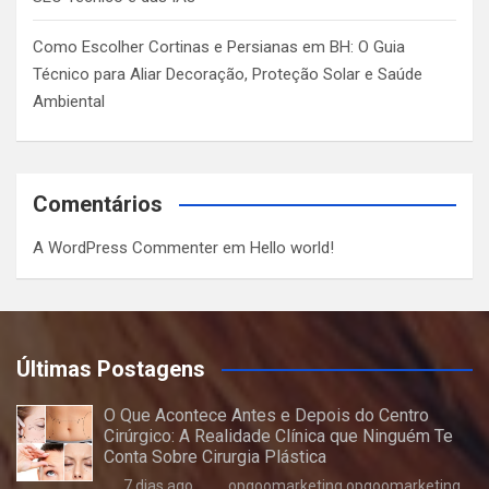
Como Escolher Cortinas e Persianas em BH: O Guia
Técnico para Aliar Decoração, Proteção Solar e Saúde
Ambiental
Comentários
A WordPress Commenter
em
Hello world!
Últimas Postagens
O Que Acontece Antes e Depois do Centro
Cirúrgico: A Realidade Clínica que Ninguém Te
Conta Sobre Cirurgia Plástica
7 dias ago
opgoomarketing opgoomarketing