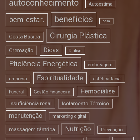
autoconhecimento
Autoestima
benefícios
bem-estar.
casa
Cirurgia Plástica
Cesta Básica
Dicas
Cremação
Diálise
Eficiência Energética
embreagem
Espiritualidade
empresa
estética facial
Hemodiálise
Funeral
Gestão Financeira
Insuficiência renal
Isolamento Térmico
manutenção
marketing digital
Nutrição
massagem tântrica
Prevenção