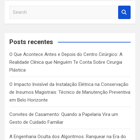
S
e
a
r
c
Posts recentes
h
O Que Acontece Antes e Depois do Centro Cirúrgico: A
Realidade Clínica que Ninguém Te Conta Sobre Cirurgia
Plástica
O Impacto Invisível da Instalação Elétrica na Conservação
de Insumos Magistrais: Técnico de Manutenção Preventiva
em Belo Horizonte
Convites de Casamento: Quando a Papelaria Vira um
Gesto de Cuidado Familiar
A Engenharia Oculta dos Algoritmos: Ranquear na Era do