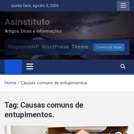
Skip
quinta-feira, agosto 6, 2026
to
content
Asinstituto
Artigos, Dicas e informações
Home
Causas comuns de entupimentos.
Tag:
Causas comuns de
entupimentos.