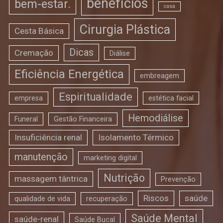
benefícios
bem-estar.
casa
Cirurgia Plástica
Cesta Básica
Dicas
Cremação
Diálise
Eficiência Energética
embreagem
Espiritualidade
empresa
estética facial
Hemodiálise
Funeral
Gestão Financeira
Insuficiência renal
Isolamento Térmico
manutenção
marketing digital
Nutrição
massagem tântrica
Prevenção
Riscos
saúde
qualidade de vida
recuperação
Saúde Mental
saúde-renal
Saúde Bucal