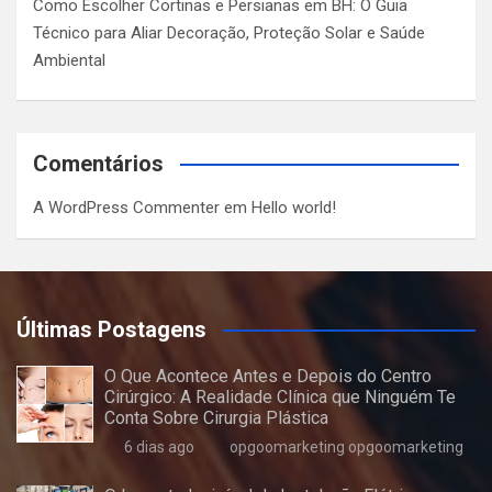
Como Escolher Cortinas e Persianas em BH: O Guia
Técnico para Aliar Decoração, Proteção Solar e Saúde
Ambiental
Comentários
A WordPress Commenter
em
Hello world!
Últimas Postagens
O Que Acontece Antes e Depois do Centro
Cirúrgico: A Realidade Clínica que Ninguém Te
Conta Sobre Cirurgia Plástica
6 dias ago
opgoomarketing opgoomarketing