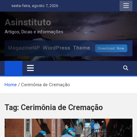
Skip
sexta-feira, agosto 7, 2026
to
content
Asinstituto
Artigos, Dicas e informações
Home
Cerimônia de Cremação
Tag:
Cerimônia de Cremação