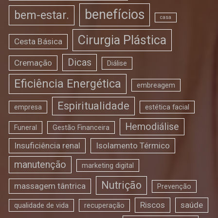
benefícios
bem-estar.
casa
Cirurgia Plástica
Cesta Básica
Dicas
Cremação
Diálise
Eficiência Energética
embreagem
Espiritualidade
empresa
estética facial
Hemodiálise
Funeral
Gestão Financeira
Insuficiência renal
Isolamento Térmico
manutenção
marketing digital
Nutrição
massagem tântrica
Prevenção
Riscos
saúde
qualidade de vida
recuperação