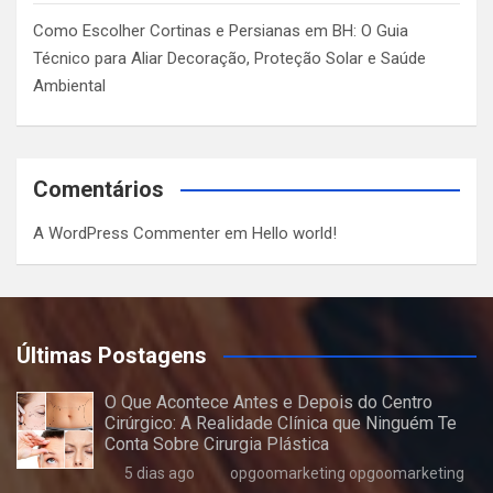
Como Escolher Cortinas e Persianas em BH: O Guia
Técnico para Aliar Decoração, Proteção Solar e Saúde
Ambiental
Comentários
A WordPress Commenter
em
Hello world!
Últimas Postagens
O Que Acontece Antes e Depois do Centro
Cirúrgico: A Realidade Clínica que Ninguém Te
Conta Sobre Cirurgia Plástica
5 dias ago
opgoomarketing opgoomarketing