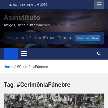
Skip
quinta-feira, agosto 6, 2026
to
content
Asinstituto
Artigos, Dicas e informações
Home
#CerimôniaFúnebre
Tag:
#CerimôniaFúnebre