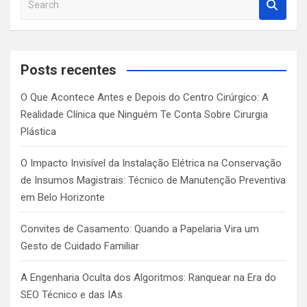
e
a
r
c
Posts recentes
h
O Que Acontece Antes e Depois do Centro Cirúrgico: A
Realidade Clínica que Ninguém Te Conta Sobre Cirurgia
Plástica
O Impacto Invisível da Instalação Elétrica na Conservação
de Insumos Magistrais: Técnico de Manutenção Preventiva
em Belo Horizonte
Convites de Casamento: Quando a Papelaria Vira um
Gesto de Cuidado Familiar
A Engenharia Oculta dos Algoritmos: Ranquear na Era do
SEO Técnico e das IAs