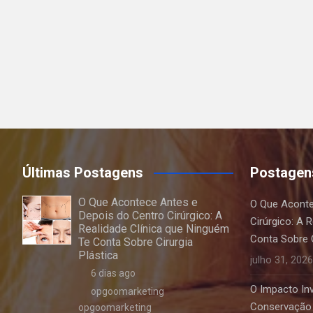
Últimas Postagens
Postagen
O Que Acontece Antes e
O Que Aconte
Depois do Centro Cirúrgico: A
Cirúrgico: A 
Realidade Clínica que Ninguém
Conta Sobre C
Te Conta Sobre Cirurgia
Plástica
julho 31, 2026
6 dias ago
O Impacto Invi
opgoomarketing
Conservação 
opgoomarketing