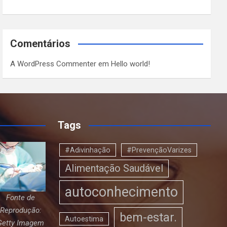
Comentários
A WordPress Commenter
em
Hello world!
Tags
#Adivinhação
#PrevençãoVarizes
Alimentação Saudável
autoconhecimento
Fonte de
Reprodução:
bem-estar.
Autoestima
Getty Imagem