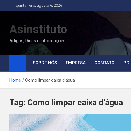
Skip
quinta-feira, agosto 6, 2026
to
content
Asinstituto
Artigos, Dicas e informações
SOBRE NÓS
EMPRESA
CONTATO
POL
Home
Como limpar caixa d’água
Tag:
Como limpar caixa d’água