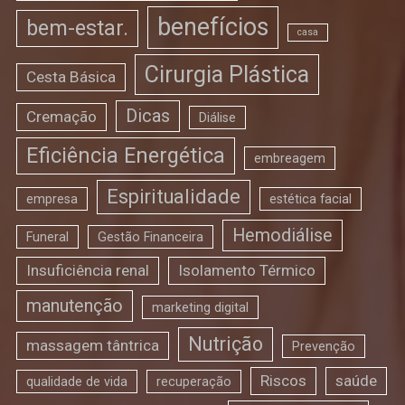
benefícios
bem-estar.
casa
Cirurgia Plástica
Cesta Básica
Dicas
Cremação
Diálise
Eficiência Energética
embreagem
Espiritualidade
empresa
estética facial
Hemodiálise
Funeral
Gestão Financeira
Insuficiência renal
Isolamento Térmico
manutenção
marketing digital
Nutrição
massagem tântrica
Prevenção
Riscos
saúde
qualidade de vida
recuperação