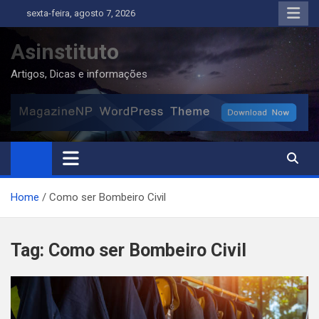
Skip
sexta-feira, agosto 7, 2026
to
content
Asinstituto
Artigos, Dicas e informações
Home
Como ser Bombeiro Civil
Tag:
Como ser Bombeiro Civil