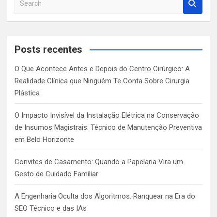
e
a
r
c
Posts recentes
h
O Que Acontece Antes e Depois do Centro Cirúrgico: A
Realidade Clínica que Ninguém Te Conta Sobre Cirurgia
Plástica
O Impacto Invisível da Instalação Elétrica na Conservação
de Insumos Magistrais: Técnico de Manutenção Preventiva
em Belo Horizonte
Convites de Casamento: Quando a Papelaria Vira um
Gesto de Cuidado Familiar
A Engenharia Oculta dos Algoritmos: Ranquear na Era do
SEO Técnico e das IAs