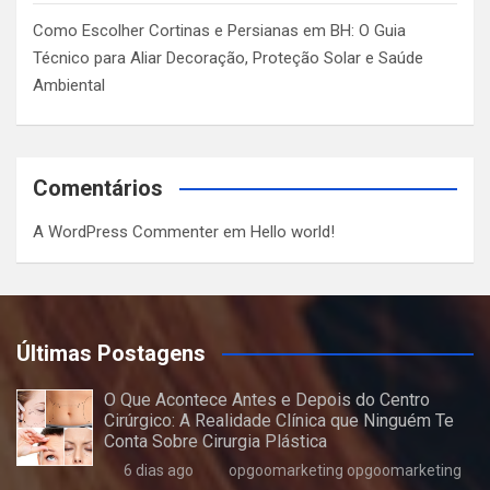
Como Escolher Cortinas e Persianas em BH: O Guia
Técnico para Aliar Decoração, Proteção Solar e Saúde
Ambiental
Comentários
A WordPress Commenter
em
Hello world!
Últimas Postagens
O Que Acontece Antes e Depois do Centro
Cirúrgico: A Realidade Clínica que Ninguém Te
Conta Sobre Cirurgia Plástica
6 dias ago
opgoomarketing opgoomarketing