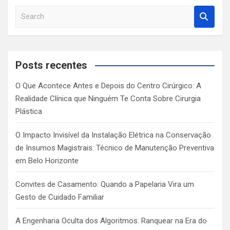
S
e
a
r
c
Posts recentes
h
O Que Acontece Antes e Depois do Centro Cirúrgico: A
Realidade Clínica que Ninguém Te Conta Sobre Cirurgia
Plástica
O Impacto Invisível da Instalação Elétrica na Conservação
de Insumos Magistrais: Técnico de Manutenção Preventiva
em Belo Horizonte
Convites de Casamento: Quando a Papelaria Vira um
Gesto de Cuidado Familiar
A Engenharia Oculta dos Algoritmos: Ranquear na Era do