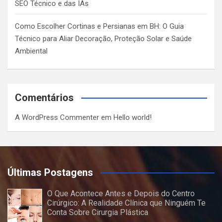
SEO Técnico e das IAs
Como Escolher Cortinas e Persianas em BH: O Guia
Técnico para Aliar Decoração, Proteção Solar e Saúde
Ambiental
Comentários
A WordPress Commenter
em
Hello world!
Últimas Postagens
O Que Acontece Antes e Depois do Centro
Cirúrgico: A Realidade Clínica que Ninguém Te
Conta Sobre Cirurgia Plástica