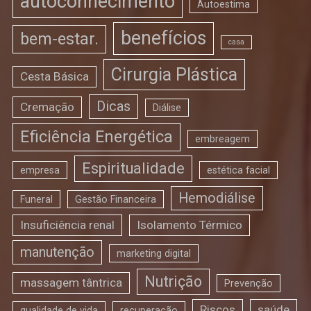
autoconhecimento
Autoestima
benefícios
bem-estar.
casa
Cirurgia Plástica
Cesta Básica
Dicas
Cremação
Diálise
Eficiência Energética
embreagem
Espiritualidade
empresa
estética facial
Hemodiálise
Funeral
Gestão Financeira
Insuficiência renal
Isolamento Térmico
manutenção
marketing digital
Nutrição
massagem tântrica
Prevenção
Riscos
saúde
qualidade de vida
recuperação