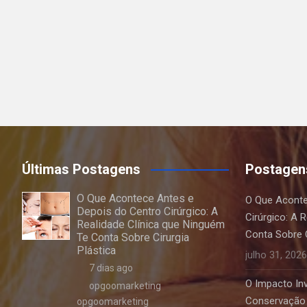
Últimas Postagens
Postagen
O Que Acontece Antes e
O Que Aconte
Depois do Centro Cirúrgico: A
Cirúrgico: A 
Realidade Clínica que Ninguém
Conta Sobre C
Te Conta Sobre Cirurgia
Plástica
julho 31, 2026
7 dias ago
O Impacto Invi
opgoomarketing
Conservação 
opgoomarketing