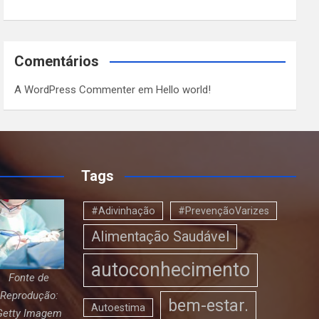
Comentários
A WordPress Commenter
em
Hello world!
Tags
#Adivinhação
#PrevençãoVarizes
Alimentação Saudável
autoconhecimento
Fonte de
Reprodução:
bem-estar.
Autoestima
Getty Imagem