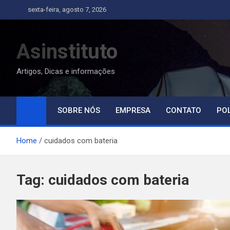
Skip
sexta-feira, agosto 7, 2026
to
content
Asinstituto
Artigos, Dicas e informações
SOBRE NÓS
EMPRESA
CONTATO
POL
Home
cuidados com bateria
Tag:
cuidados com bateria