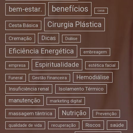
benefícios
bem-estar.
casa
Cirurgia Plástica
Cesta Básica
Dicas
Cremação
Diálise
Eficiência Energética
embreagem
Espiritualidade
empresa
estética facial
Hemodiálise
Funeral
Gestão Financeira
Insuficiência renal
Isolamento Térmico
manutenção
marketing digital
Nutrição
massagem tântrica
Prevenção
Riscos
saúde
qualidade de vida
recuperação