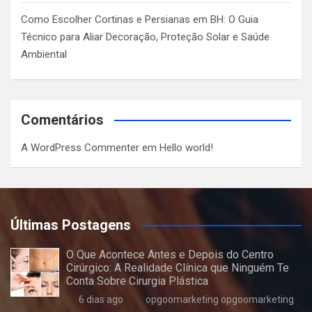
Como Escolher Cortinas e Persianas em BH: O Guia
Técnico para Aliar Decoração, Proteção Solar e Saúde
Ambiental
Comentários
A WordPress Commenter
em
Hello world!
Últimas Postagens
O Que Acontece Antes e Depois do Centro
Cirúrgico: A Realidade Clínica que Ninguém Te
Conta Sobre Cirurgia Plástica
6 dias ago
opgoomarketing opgoomarketing