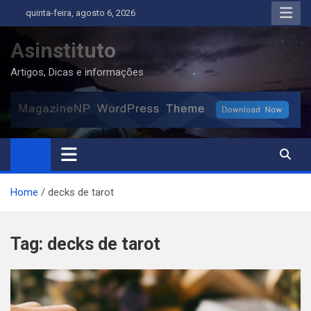
Skip
quinta-feira, agosto 6, 2026
to
content
Asinstituto
Artigos, Dicas e informações
Home
decks de tarot
Tag:
decks de tarot