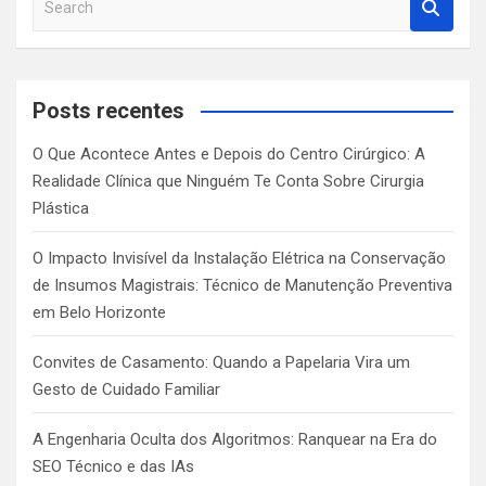
e
a
r
c
Posts recentes
h
O Que Acontece Antes e Depois do Centro Cirúrgico: A
Realidade Clínica que Ninguém Te Conta Sobre Cirurgia
Plástica
O Impacto Invisível da Instalação Elétrica na Conservação
de Insumos Magistrais: Técnico de Manutenção Preventiva
em Belo Horizonte
Convites de Casamento: Quando a Papelaria Vira um
Gesto de Cuidado Familiar
A Engenharia Oculta dos Algoritmos: Ranquear na Era do
SEO Técnico e das IAs