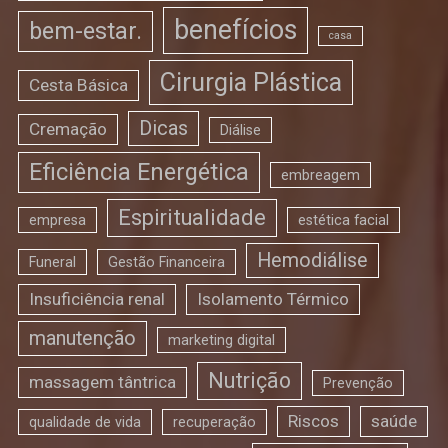
benefícios
bem-estar.
casa
Cirurgia Plástica
Cesta Básica
Dicas
Cremação
Diálise
Eficiência Energética
embreagem
Espiritualidade
empresa
estética facial
Hemodiálise
Funeral
Gestão Financeira
Insuficiência renal
Isolamento Térmico
manutenção
marketing digital
Nutrição
massagem tântrica
Prevenção
Riscos
saúde
qualidade de vida
recuperação