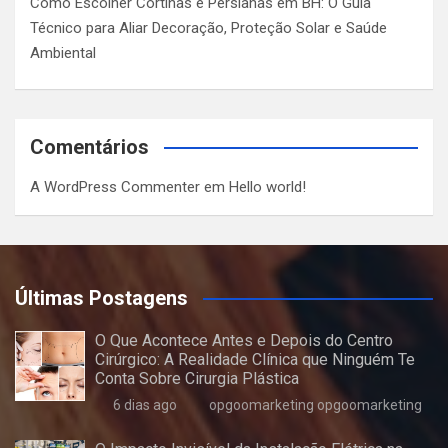
Como Escolher Cortinas e Persianas em BH: O Guia
Técnico para Aliar Decoração, Proteção Solar e Saúde
Ambiental
Comentários
A WordPress Commenter
em
Hello world!
Últimas Postagens
O Que Acontece Antes e Depois do Centro
Cirúrgico: A Realidade Clínica que Ninguém Te
Conta Sobre Cirurgia Plástica
6 dias ago
opgoomarketing opgoomarketing