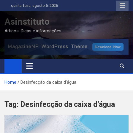
Skip
quinta-feira, agosto 6, 2026
to
content
Asinstituto
Artigos, Dicas e informações
Home
Desinfecção da caixa d’água
Tag:
Desinfecção da caixa d’água