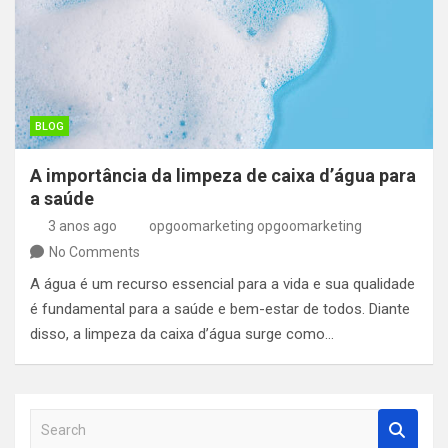
BLOG
A importância da limpeza de caixa d’água para
a saúde
3 anos ago
opgoomarketing opgoomarketing
No Comments
A água é um recurso essencial para a vida e sua qualidade
é fundamental para a saúde e bem-estar de todos. Diante
disso, a limpeza da caixa d’água surge como…
S
e