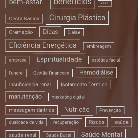
benefícios
bem-estar.
casa
Cirurgia Plástica
Cesta Básica
Dicas
Cremação
Diálise
Eficiência Energética
embreagem
Espiritualidade
empresa
estética facial
Hemodiálise
Funeral
Gestão Financeira
Insuficiência renal
Isolamento Térmico
manutenção
marketing digital
Nutrição
massagem tântrica
Prevenção
Riscos
saúde
qualidade de vida
recuperação
Saúde Mental
saúde-renal
Saúde Bucal