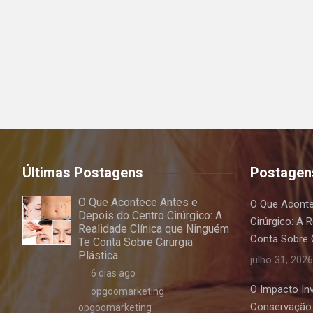
Últimas Postagens
Postagen
O Que Acontece Antes e
O Que Aconte
Depois do Centro Cirúrgico: A
Cirúrgico: A 
Realidade Clínica que Ninguém
Conta Sobre C
Te Conta Sobre Cirurgia
Plástica
julho 31, 2026
6 dias ago
O Impacto Invi
opgoomarketing
Conservação 
opgoomarketing