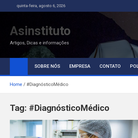
Skip
quinta-feira, agosto 6, 2026
to
content
Asinstituto
Artigos, Dicas e informações
SOBRE NÓS
EMPRESA
CONTATO
POL
Home
#DiagnósticoMédico
Tag:
#DiagnósticoMédico