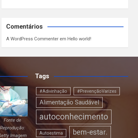
Comentários
A WordPress Commenter
em
Hello world!
Tags
#Adivinhação
#PrevençãoVarizes
Alimentação Saudável
autoconhecimento
Fonte de
Reprodução:
bem-estar.
Autoestima
Getty Imagem