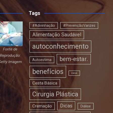
Tags
#Adivinhação
#PrevençãoVarizes
Alimentação Saudável
autoconhecimento
Fonte de
Reprodução:
bem-estar.
Autoestima
Getty Imagem
benefícios
casa
Cesta Básica
Cirurgia Plástica
Dicas
Cremação
Diálise