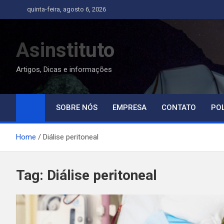
Skip
quinta-feira, agosto 6, 2026
to
content
Asinstituto
Artigos, Dicas e informações
SOBRE NÓS
EMPRESA
CONTATO
POL
Home
Diálise peritoneal
Tag:
Diálise peritoneal