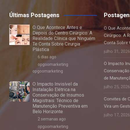
Últimas Postagens
Postagen
O Que Acontece Antes e
O Que Aconte
Depois do Centro Cirúrgico: A
Cirúrgico: A 
Realidade Clínica que Ninguém
Conta Sobre C
Te Conta Sobre Cirurgia
Plástica
julho 31, 2026
6 dias ago
O Impacto Invi
opgoomarketing
Conservação 
opgoomarketing
de Manutençã
O Impacto Invisível da
julho 25, 2026
Instalação Elétrica na
Conservação de Insumos
Convites de 
Magistrais: Técnico de
Manutenção Preventiva em
Vira um Gesto
Belo Horizonte
julho 17, 2026
2 semanas ago
opgoomarketing