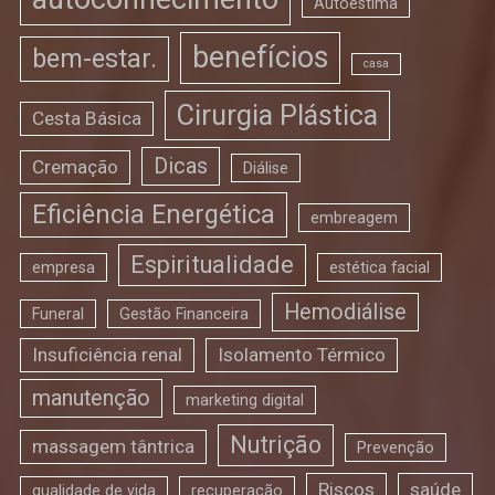
Autoestima
benefícios
bem-estar.
casa
Cirurgia Plástica
Cesta Básica
Dicas
Cremação
Diálise
Eficiência Energética
embreagem
Espiritualidade
empresa
estética facial
Hemodiálise
Funeral
Gestão Financeira
Insuficiência renal
Isolamento Térmico
manutenção
marketing digital
Nutrição
massagem tântrica
Prevenção
Riscos
saúde
qualidade de vida
recuperação