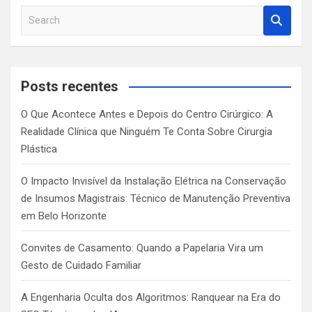
S
e
a
r
c
Posts recentes
h
O Que Acontece Antes e Depois do Centro Cirúrgico: A
Realidade Clínica que Ninguém Te Conta Sobre Cirurgia
Plástica
O Impacto Invisível da Instalação Elétrica na Conservação
de Insumos Magistrais: Técnico de Manutenção Preventiva
em Belo Horizonte
Convites de Casamento: Quando a Papelaria Vira um
Gesto de Cuidado Familiar
A Engenharia Oculta dos Algoritmos: Ranquear na Era do