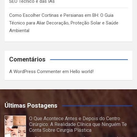
SEO Técnico e das IAs
Como Escolher Cortinas e Persianas em BH: O Guia
Técnico para Aliar Decoração, Proteção Solar e Saúde
Ambiental
Comentários
A WordPress Commenter
em
Hello world!
Últimas Postagens
O Que Acontece Antes e Depois do Centro
Cirúrgico: A Realidade Clínica que Ninguém Te
Conta Sobre Cirurgia Plástica