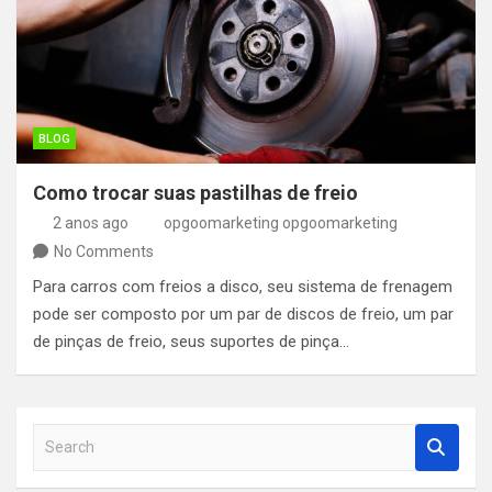
BLOG
Como trocar suas pastilhas de freio
2 anos ago
opgoomarketing opgoomarketing
No Comments
Para carros com freios a disco, seu sistema de frenagem
pode ser composto por um par de discos de freio, um par
de pinças de freio, seus suportes de pinça…
S
e
a