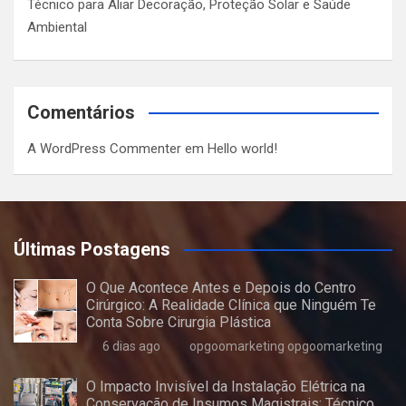
Técnico para Aliar Decoração, Proteção Solar e Saúde
Ambiental
Comentários
A WordPress Commenter
em
Hello world!
Últimas Postagens
O Que Acontece Antes e Depois do Centro
Cirúrgico: A Realidade Clínica que Ninguém Te
Conta Sobre Cirurgia Plástica
6 dias ago
opgoomarketing opgoomarketing
O Impacto Invisível da Instalação Elétrica na
Conservação de Insumos Magistrais: Técnico