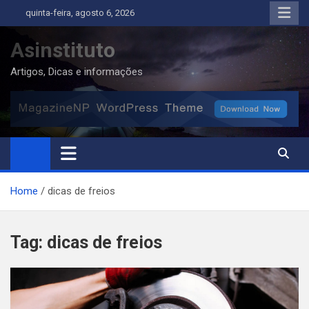
Skip
quinta-feira, agosto 6, 2026
to
content
Asinstituto
Artigos, Dicas e informações
Home
dicas de freios
Tag:
dicas de freios