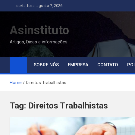
Skip
sexta-feira, agosto 7, 2026
to
content
Asinstituto
Artigos, Dicas e informações
SOBRE NÓS
EMPRESA
CONTATO
POL
Home
Direitos Trabalhistas
Tag:
Direitos Trabalhistas