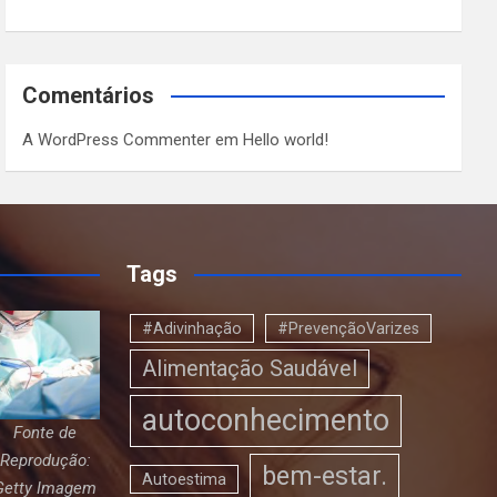
Comentários
A WordPress Commenter
em
Hello world!
Tags
#Adivinhação
#PrevençãoVarizes
Alimentação Saudável
autoconhecimento
Fonte de
Reprodução:
bem-estar.
Autoestima
Getty Imagem