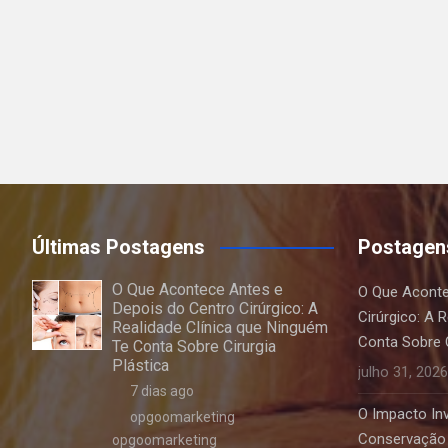
Últimas Postagens
Postagen
O Que Acontece Antes e
O Que Aconte
Depois do Centro Cirúrgico: A
Cirúrgico: A 
Realidade Clínica que Ninguém
Conta Sobre C
Te Conta Sobre Cirurgia
Plástica
julho 31, 2026
7 dias ago
O Impacto Invi
opgoomarketing
Conservação 
opgoomarketing