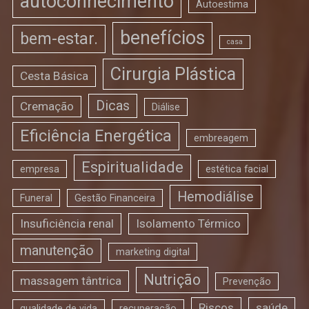
autoconhecimento
Autoestima
benefícios
bem-estar.
casa
Cirurgia Plástica
Cesta Básica
Dicas
Cremação
Diálise
Eficiência Energética
embreagem
Espiritualidade
empresa
estética facial
Hemodiálise
Funeral
Gestão Financeira
Insuficiência renal
Isolamento Térmico
manutenção
marketing digital
Nutrição
massagem tântrica
Prevenção
Riscos
saúde
qualidade de vida
recuperação