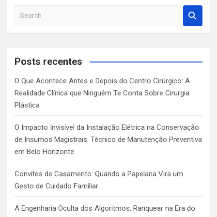
S
e
a
r
c
Posts recentes
h
O Que Acontece Antes e Depois do Centro Cirúrgico: A
Realidade Clínica que Ninguém Te Conta Sobre Cirurgia
Plástica
O Impacto Invisível da Instalação Elétrica na Conservação
de Insumos Magistrais: Técnico de Manutenção Preventiva
em Belo Horizonte
Convites de Casamento: Quando a Papelaria Vira um
Gesto de Cuidado Familiar
A Engenharia Oculta dos Algoritmos: Ranquear na Era do