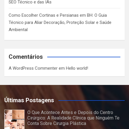
SEO Técnico e das IAs
Como Escolher Cortinas e Persianas em BH: O Guia
Técnico para Aliar Decoração, Proteção Solar e Saúde
Ambiental
Comentários
A WordPress Commenter
em
Hello world!
Últimas Postagens
O Que Acontece Antes e Depois do Centro
Cirúrgico: A Realidade Clínica que Ninguém Te
Conta Sobre Cirurgia Plástica