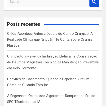
e
a
r
c
Posts recentes
h
O Que Acontece Antes e Depois do Centro Cirúrgico: A
Realidade Clínica que Ninguém Te Conta Sobre Cirurgia
Plástica
O Impacto Invisível da Instalação Elétrica na Conservação
de Insumos Magistrais: Técnico de Manutenção Preventiva
em Belo Horizonte
Convites de Casamento: Quando a Papelaria Vira um
Gesto de Cuidado Familiar
A Engenharia Oculta dos Algoritmos: Ranquear na Era do
SEO Técnico e das IAs