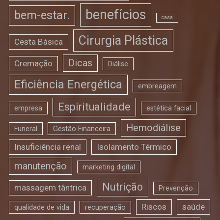
benefícios
bem-estar.
casa
Cirurgia Plástica
Cesta Básica
Dicas
Cremação
Diálise
Eficiência Energética
embreagem
Espiritualidade
empresa
estética facial
Hemodiálise
Funeral
Gestão Financeira
Insuficiência renal
Isolamento Térmico
manutenção
marketing digital
Nutrição
massagem tântrica
Prevenção
Riscos
saúde
qualidade de vida
recuperação