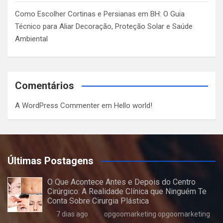
Como Escolher Cortinas e Persianas em BH: O Guia
Técnico para Aliar Decoração, Proteção Solar e Saúde
Ambiental
Comentários
A WordPress Commenter
em
Hello world!
Últimas Postagens
O Que Acontece Antes e Depois do Centro
Cirúrgico: A Realidade Clínica que Ninguém Te
Conta Sobre Cirurgia Plástica
7 dias ago
opgoomarketing opgoomarketing