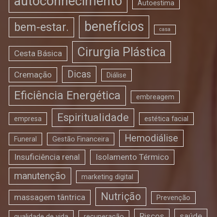
autoconhecimento
Autoestima
benefícios
bem-estar.
casa
Cirurgia Plástica
Cesta Básica
Dicas
Cremação
Diálise
Eficiência Energética
embreagem
Espiritualidade
empresa
estética facial
Hemodiálise
Funeral
Gestão Financeira
Insuficiência renal
Isolamento Térmico
manutenção
marketing digital
Nutrição
massagem tântrica
Prevenção
Riscos
saúde
qualidade de vida
recuperação