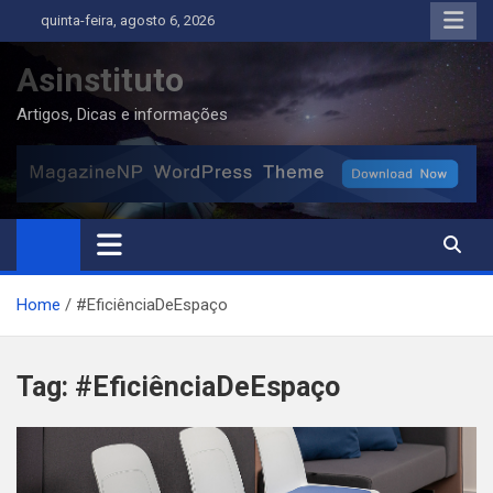
Skip
quinta-feira, agosto 6, 2026
to
content
Asinstituto
Artigos, Dicas e informações
Home
#EficiênciaDeEspaço
Tag:
#EficiênciaDeEspaço