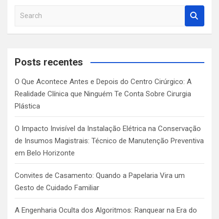
S
e
a
r
c
Posts recentes
h
O Que Acontece Antes e Depois do Centro Cirúrgico: A
Realidade Clínica que Ninguém Te Conta Sobre Cirurgia
Plástica
O Impacto Invisível da Instalação Elétrica na Conservação
de Insumos Magistrais: Técnico de Manutenção Preventiva
em Belo Horizonte
Convites de Casamento: Quando a Papelaria Vira um
Gesto de Cuidado Familiar
A Engenharia Oculta dos Algoritmos: Ranquear na Era do