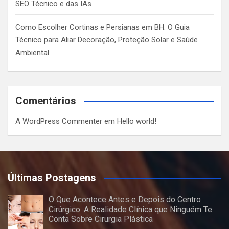
SEO Técnico e das IAs
Como Escolher Cortinas e Persianas em BH: O Guia
Técnico para Aliar Decoração, Proteção Solar e Saúde
Ambiental
Comentários
A WordPress Commenter
em
Hello world!
Últimas Postagens
O Que Acontece Antes e Depois do Centro
Cirúrgico: A Realidade Clínica que Ninguém Te
Conta Sobre Cirurgia Plástica