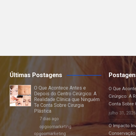
Últimas Postagens
Postagen
O Que Acontece Antes e
O Que Aconte
Depois do Centro Cirúrgico: A
Cirúrgico: A 
Realidade Clínica que Ninguém
Conta Sobre C
Te Conta Sobre Cirurgia
Plástica
julho 31, 2026
7 dias ago
O Impacto Invi
opgoomarketing
Conservação 
opgoomarketing