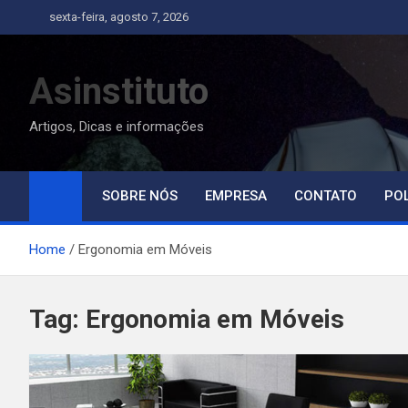
Skip
sexta-feira, agosto 7, 2026
to
content
Asinstituto
Artigos, Dicas e informações
SOBRE NÓS
EMPRESA
CONTATO
POL
Home
Ergonomia em Móveis
Tag:
Ergonomia em Móveis