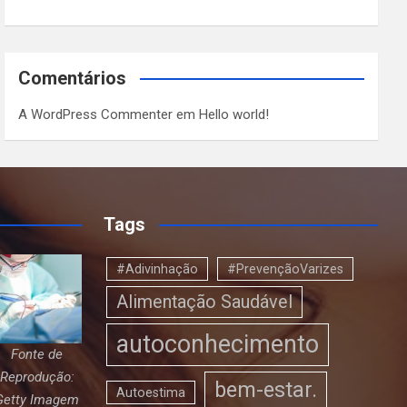
Comentários
A WordPress Commenter
em
Hello world!
Tags
#Adivinhação
#PrevençãoVarizes
Alimentação Saudável
autoconhecimento
Fonte de
Reprodução:
bem-estar.
Autoestima
Getty Imagem