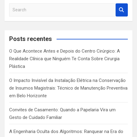
S
e
a
r
c
Posts recentes
h
O Que Acontece Antes e Depois do Centro Cirúrgico: A
Realidade Clínica que Ninguém Te Conta Sobre Cirurgia
Plástica
O Impacto Invisível da Instalação Elétrica na Conservação
de Insumos Magistrais: Técnico de Manutenção Preventiva
em Belo Horizonte
Convites de Casamento: Quando a Papelaria Vira um
Gesto de Cuidado Familiar
A Engenharia Oculta dos Algoritmos: Ranquear na Era do