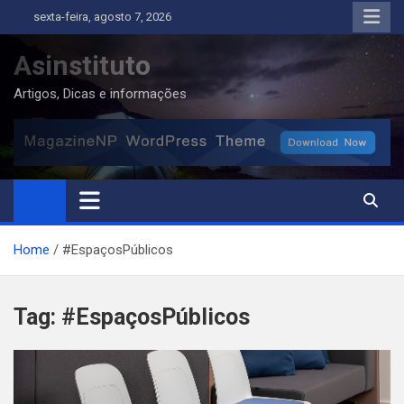
Skip
sexta-feira, agosto 7, 2026
to
content
Asinstituto
Artigos, Dicas e informações
Home
#EspaçosPúblicos
Tag:
#EspaçosPúblicos