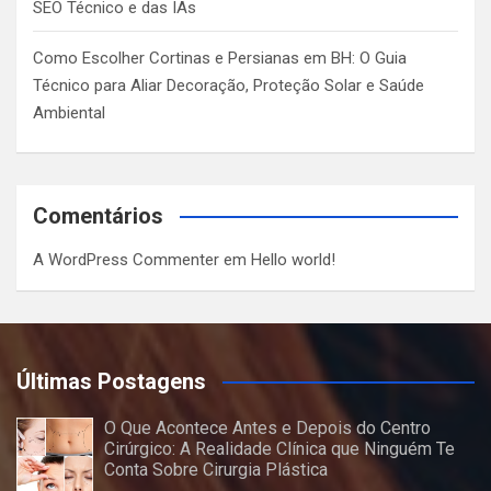
SEO Técnico e das IAs
Como Escolher Cortinas e Persianas em BH: O Guia
Técnico para Aliar Decoração, Proteção Solar e Saúde
Ambiental
Comentários
A WordPress Commenter
em
Hello world!
Últimas Postagens
O Que Acontece Antes e Depois do Centro
Cirúrgico: A Realidade Clínica que Ninguém Te
Conta Sobre Cirurgia Plástica