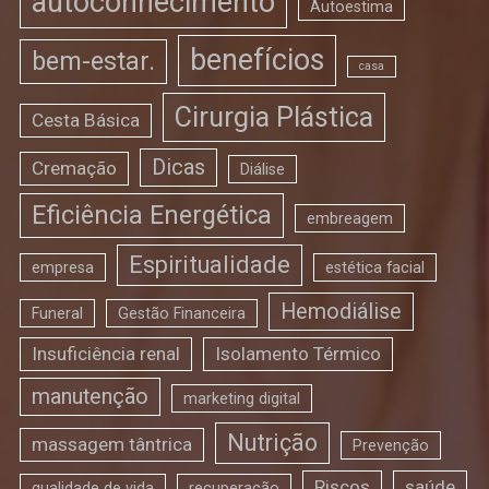
autoconhecimento
Autoestima
benefícios
bem-estar.
casa
Cirurgia Plástica
Cesta Básica
Dicas
Cremação
Diálise
Eficiência Energética
embreagem
Espiritualidade
empresa
estética facial
Hemodiálise
Funeral
Gestão Financeira
Insuficiência renal
Isolamento Térmico
manutenção
marketing digital
Nutrição
massagem tântrica
Prevenção
Riscos
saúde
qualidade de vida
recuperação