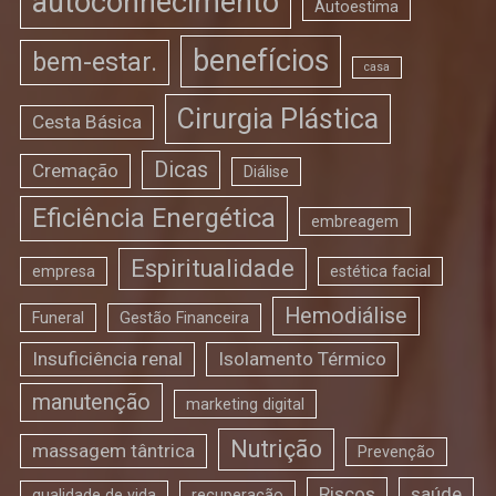
autoconhecimento
Autoestima
benefícios
bem-estar.
casa
Cirurgia Plástica
Cesta Básica
Dicas
Cremação
Diálise
Eficiência Energética
embreagem
Espiritualidade
empresa
estética facial
Hemodiálise
Funeral
Gestão Financeira
Insuficiência renal
Isolamento Térmico
manutenção
marketing digital
Nutrição
massagem tântrica
Prevenção
Riscos
saúde
qualidade de vida
recuperação