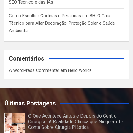
SEO Técnico e das IAs
Como Escolher Cortinas e Persianas em BH: O Guia
Técnico para Aliar Decoração, Proteção Solar e Saúde
Ambiental
Comentários
A WordPress Commenter
em
Hello world!
Últimas Postagens
O Que Acontece Antes e Depois do Centro
Cirúrgico: A Realidade Clínica que Ninguém Te
Conta Sobre Cirurgia Plástica