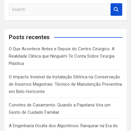
S
e
a
r
c
Posts recentes
h
O Que Acontece Antes e Depois do Centro Cirúrgico: A
Realidade Clínica que Ninguém Te Conta Sobre Cirurgia
Plástica
O Impacto Invisível da Instalação Elétrica na Conservação
de Insumos Magistrais: Técnico de Manutenção Preventiva
em Belo Horizonte
Convites de Casamento: Quando a Papelaria Vira um
Gesto de Cuidado Familiar
A Engenharia Oculta dos Algoritmos: Ranquear na Era do