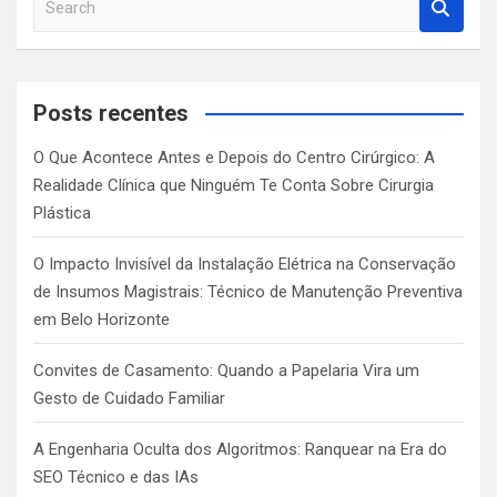
e
a
r
c
Posts recentes
h
O Que Acontece Antes e Depois do Centro Cirúrgico: A
Realidade Clínica que Ninguém Te Conta Sobre Cirurgia
Plástica
O Impacto Invisível da Instalação Elétrica na Conservação
de Insumos Magistrais: Técnico de Manutenção Preventiva
em Belo Horizonte
Convites de Casamento: Quando a Papelaria Vira um
Gesto de Cuidado Familiar
A Engenharia Oculta dos Algoritmos: Ranquear na Era do
SEO Técnico e das IAs