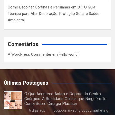
Como Escolher Cortinas e Persianas em BH: O Guia
Técnico para Aliar Decoração, Proteção Solar e Saúde
Ambiental
Comentários
A WordPress Commenter
em
Hello world!
Últimas Postagens
O Que Acontece Antes e Depois do Centro
Cirúrgico: A Realidade Clínica que Ninguém Te
Conta Sobre Cirurgia Plástica
6 dias ago
opgoomarketing opgoomarketing