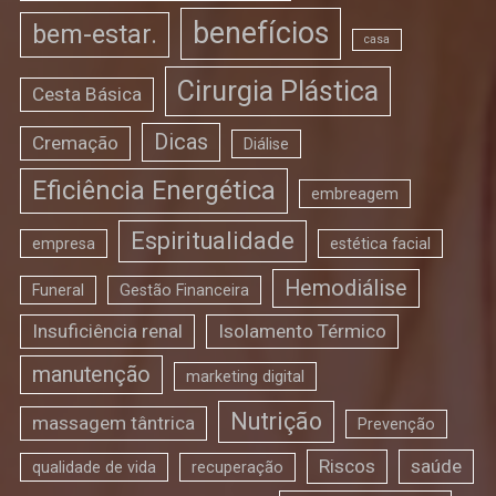
benefícios
bem-estar.
casa
Cirurgia Plástica
Cesta Básica
Dicas
Cremação
Diálise
Eficiência Energética
embreagem
Espiritualidade
empresa
estética facial
Hemodiálise
Funeral
Gestão Financeira
Insuficiência renal
Isolamento Térmico
manutenção
marketing digital
Nutrição
massagem tântrica
Prevenção
Riscos
saúde
qualidade de vida
recuperação