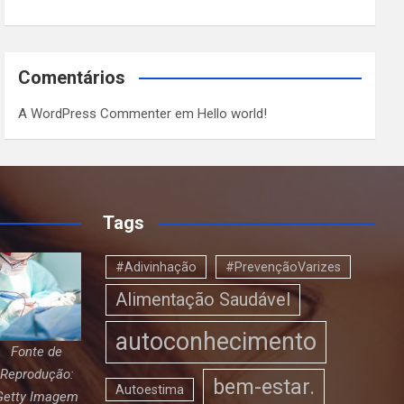
Comentários
A WordPress Commenter
em
Hello world!
Tags
#Adivinhação
#PrevençãoVarizes
Alimentação Saudável
autoconhecimento
Fonte de
Reprodução:
bem-estar.
Autoestima
Getty Imagem