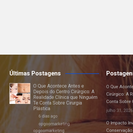
Últimas Postagens
Postagen
O Que Acontece Antes e
O Que Aconte
Depois do Centro Cirúrgico: A
Cirúrgico: A 
Realidade Clínica que Ninguém
Conta Sobre C
Te Conta Sobre Cirurgia
Plástica
julho 31, 2026
6 dias ago
O Impacto Invi
opgoomarketing
Conservação 
opgoomarketing