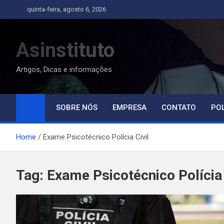
Skip
quinta-feira, agosto 6, 2026
to
content
Asinstituto
Artigos, Dicas e informações
SOBRE NÓS
EMPRESA
CONTATO
POL
Home
Exame Psicotécnico Polícia Civil
Tag:
Exame Psicotécnico Polícia 