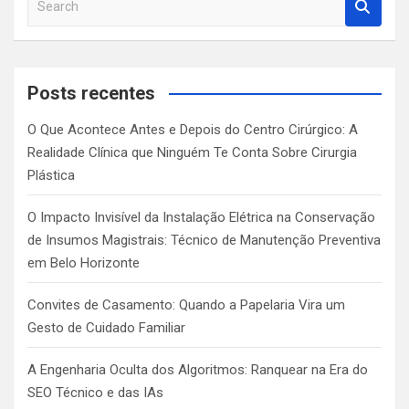
e
a
r
c
Posts recentes
h
O Que Acontece Antes e Depois do Centro Cirúrgico: A
Realidade Clínica que Ninguém Te Conta Sobre Cirurgia
Plástica
O Impacto Invisível da Instalação Elétrica na Conservação
de Insumos Magistrais: Técnico de Manutenção Preventiva
em Belo Horizonte
Convites de Casamento: Quando a Papelaria Vira um
Gesto de Cuidado Familiar
A Engenharia Oculta dos Algoritmos: Ranquear na Era do
SEO Técnico e das IAs