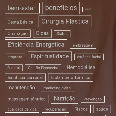
benefícios
bem-estar.
casa
Cirurgia Plástica
Cesta Básica
Dicas
Cremação
Diálise
Eficiência Energética
embreagem
Espiritualidade
empresa
estética facial
Hemodiálise
Funeral
Gestão Financeira
Insuficiência renal
Isolamento Térmico
manutenção
marketing digital
Nutrição
massagem tântrica
Prevenção
Riscos
saúde
qualidade de vida
recuperação