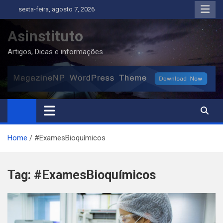
Skip
sexta-feira, agosto 7, 2026
to
content
Asinstituto
Artigos, Dicas e informações
Home
#ExamesBioquímicos
Tag:
#ExamesBioquímicos