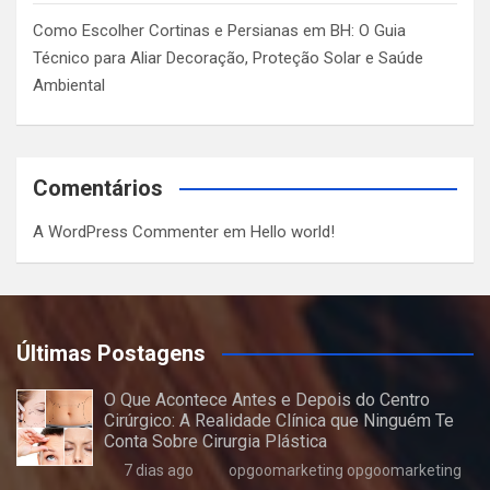
Como Escolher Cortinas e Persianas em BH: O Guia
Técnico para Aliar Decoração, Proteção Solar e Saúde
Ambiental
Comentários
A WordPress Commenter
em
Hello world!
Últimas Postagens
O Que Acontece Antes e Depois do Centro
Cirúrgico: A Realidade Clínica que Ninguém Te
Conta Sobre Cirurgia Plástica
7 dias ago
opgoomarketing opgoomarketing