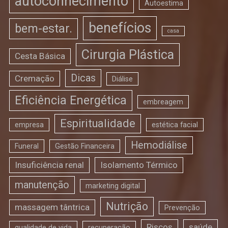
autoconhecimento
Autoestima
benefícios
bem-estar.
casa
Cirurgia Plástica
Cesta Básica
Dicas
Cremação
Diálise
Eficiência Energética
embreagem
Espiritualidade
empresa
estética facial
Hemodiálise
Funeral
Gestão Financeira
Insuficiência renal
Isolamento Térmico
manutenção
marketing digital
Nutrição
massagem tântrica
Prevenção
Riscos
saúde
qualidade de vida
recuperação