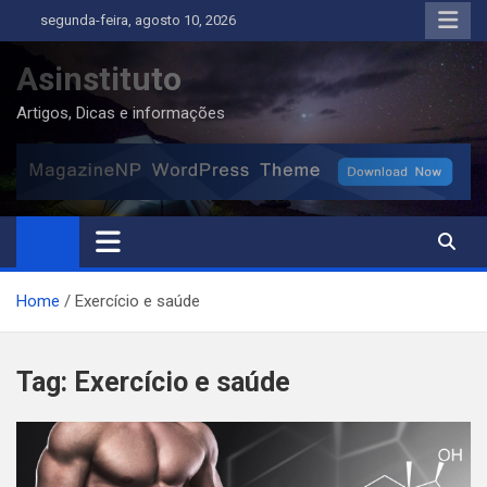
Skip
segunda-feira, agosto 10, 2026
to
content
Asinstituto
Artigos, Dicas e informações
Home
Exercício e saúde
Tag:
Exercício e saúde