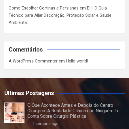
Como Escolher Cortinas e Persianas em BH: O Guia
Técnico para Aliar Decoração, Proteção Solar e Saúde
Ambiental
Comentários
A WordPress Commenter
em
Hello world!
Últimas Postagens
O Que Acontece Antes e Depois do Centro
Cirúrgico: A Realidade Clínica que Ninguém Te
Conta Sobre Cirurgia Plástica
1 semana ago