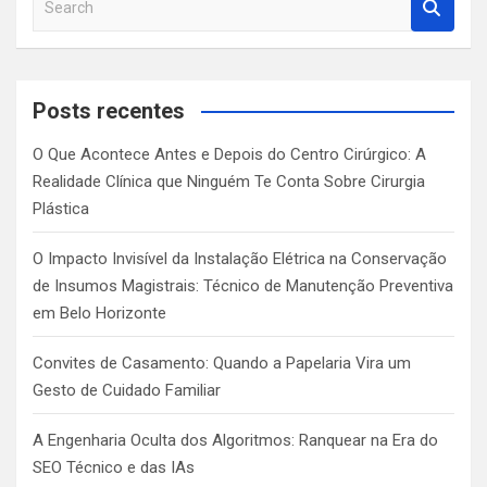
e
a
r
c
Posts recentes
h
O Que Acontece Antes e Depois do Centro Cirúrgico: A
Realidade Clínica que Ninguém Te Conta Sobre Cirurgia
Plástica
O Impacto Invisível da Instalação Elétrica na Conservação
de Insumos Magistrais: Técnico de Manutenção Preventiva
em Belo Horizonte
Convites de Casamento: Quando a Papelaria Vira um
Gesto de Cuidado Familiar
A Engenharia Oculta dos Algoritmos: Ranquear na Era do
SEO Técnico e das IAs